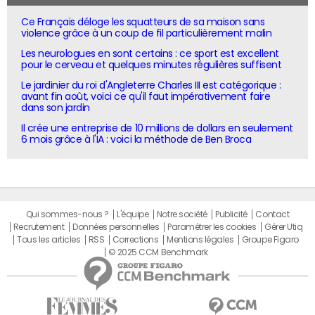
Ce Français déloge les squatteurs de sa maison sans
violence grâce à un coup de fil particulièrement malin
Les neurologues en sont certains : ce sport est excellent
pour le cerveau et quelques minutes régulières suffisent
Le jardinier du roi d'Angleterre Charles III est catégorique :
avant fin août, voici ce qu'il faut impérativement faire
dans son jardin
Il crée une entreprise de 10 millions de dollars en seulement
6 mois grâce à l'IA : voici la méthode de Ben Broca
Qui sommes-nous ?
L'équipe
Notre société
Publicité
Contact
Recrutement
Données personnelles
Paramétrer les cookies
Gérer Utiq
Tous les articles
RSS
Corrections
Mentions légales
Groupe Figaro
© 2025 CCM Benchmark