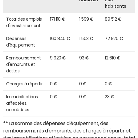
habitants
Total des emplois
171 110 €
1 599 €
89 512 €
d'investissement
Dépenses
160 840 €
1 503 €
72 920 €
d'équipement
Remboursement
9 920 €
93 €
12 610 €
d'emprunts et
dettes
Charges à répartir
0 €
0 €
0 €
Immobilisations
0 €
0 €
23 €
affectées,
concédées
**
La somme des dépenses d'équipement, des
remboursements d'emprunts, des charges à répartir et
des immobilisations affectées ne correspond pas au total