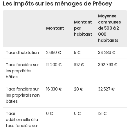
Les impôts sur les ménages de Précey
Moyenne
Montant
communes
Montant
par
de 500 à 2
habitant
000
habitants
Taxe d'habitation
2 690 €
5 €
34 283 €
Taxe foncière sur
111 200 €
192 €
392 793 €
les propriétés
bâties
Taxe foncière sur
16 330 €
28 €
32 527 €
les propriétés non
bâties
Taxe
0 €
0 €
131 €
additionnelle à la
taxe foncière sur