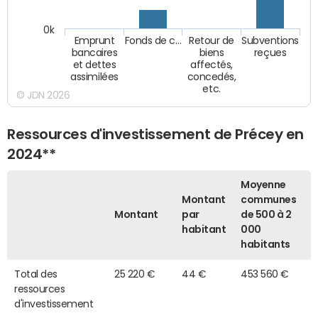
0k
Emprunt
Fonds de c…
Retour de
Subventions
bancaires
biens
reçues
et dettes
affectés,
assimilées
concedés,
etc.
© JDN 2026
Ressources d'investissement de Précey en
2024**
Moyenne
Montant
communes
Montant
par
de 500 à 2
habitant
000
habitants
Total des
25 220 €
44 €
453 560 €
ressources
d'investissement