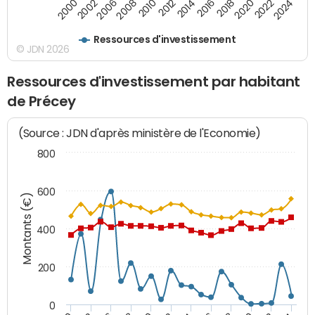
2008
2022
2002
2018
2014
2010
2024
2006
2020
2000
2016
2012
Ressources d'investissement
© JDN 2026
Ressources d'investissement par habitant
de Précey
(Source : JDN d'après ministère de l'Economie)
800
600
Montants (€)
400
200
0