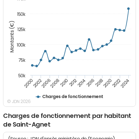
150k
Montants (€)
125k
100k
75k
50k
2024
2002
2010
2016
2022
2000
2008
2014
2020
2006
2012
2018
Charges de fonctionnement
© JDN 2026
Charges de fonctionnement par habitant
de Saint-Agnet
(Source : JDN d'après ministère de l'Economie)