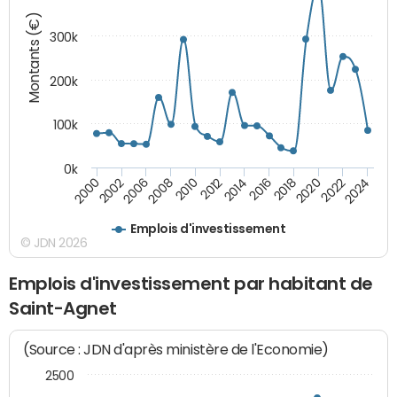
Montants (€)
300k
200k
100k
0k
2000
2022
2016
2010
2002
2024
2018
2012
2006
2020
2014
2008
Emplois d'investissement
© JDN 2026
Emplois d'investissement par habitant de
Saint-Agnet
(Source : JDN d'après ministère de l'Economie)
2500