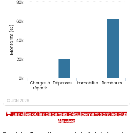
80k
60k
Montants (€)
40k
20k
0k
Charges à
Dépenses …
Immobilisa…
Rembours…
répartir
© JDN 2026
Les villes où les dépenses d'équipement sont les plus
élevées