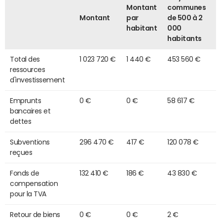
Montant
communes
Montant
par
de 500 à 2
habitant
000
habitants
Total des
1 023 720 €
1 440 €
453 560 €
ressources
d'investissement
Emprunts
0 €
0 €
58 617 €
bancaires et
dettes
Subventions
296 470 €
417 €
120 078 €
reçues
Fonds de
132 410 €
186 €
43 830 €
compensation
pour la TVA
Retour de biens
0 €
0 €
2 €