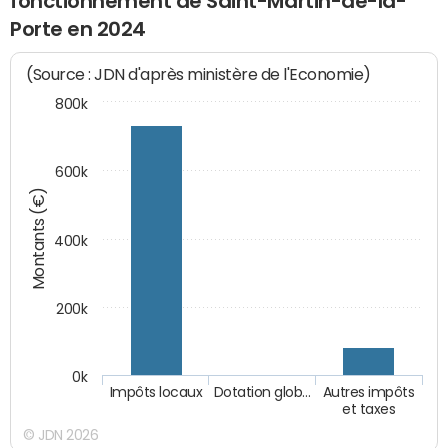
fonctionnement de Saint-Martin-de-la-
Porte en 2024
(Source : JDN d'après ministère de l'Economie)
800k
600k
Montants (€)
400k
200k
0k
Impôts locaux
Dotation glob…
Autres impôts
et taxes
© JDN 2026