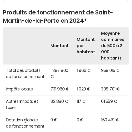
Produits de fonctionnement de Saint-
Martin-de-la-Porte en 2024*
Moyenne
Montant
communes
Montant
par
de 500 à 2
habitant
000
habitants
Total des produits
1 397 800
1 966 €
959 015 €
de fonctionnement
€
Impôts locaux
731 960 €
1 029 €
398 701 €
Autres impôts et
82 880 €
117 €
61 559 €
taxes
Dotation globale
0 €
0 €
160 419 €
de fonctionnement