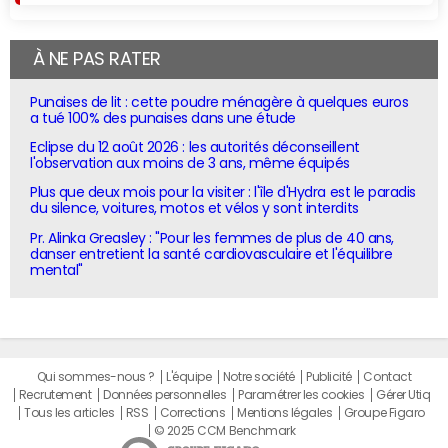
À NE PAS RATER
Punaises de lit : cette poudre ménagère à quelques euros
a tué 100% des punaises dans une étude
Eclipse du 12 août 2026 : les autorités déconseillent
l'observation aux moins de 3 ans, même équipés
Plus que deux mois pour la visiter : l'île d'Hydra est le paradis
du silence, voitures, motos et vélos y sont interdits
Pr. Alinka Greasley : "Pour les femmes de plus de 40 ans,
danser entretient la santé cardiovasculaire et l'équilibre
mental"
Qui sommes-nous ?
L'équipe
Notre société
Publicité
Contact
Recrutement
Données personnelles
Paramétrer les cookies
Gérer Utiq
Tous les articles
RSS
Corrections
Mentions légales
Groupe Figaro
© 2025 CCM Benchmark