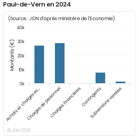
Paul-de-Vern en 2024
(Source : JDN d'après ministère de l'Economie)
40k
Montants (€)
30k
20k
10k
0k
Charges financières
Achats et charges ex…
Contingents
Charges de personnel
Subventions versées
© JDN 2026