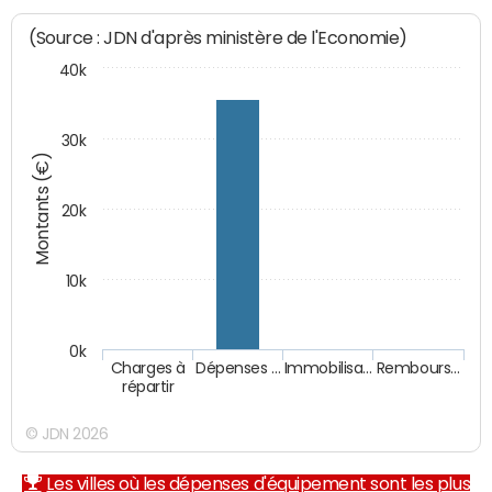
(Source : JDN d'après ministère de l'Economie)
40k
30k
Montants (€)
20k
10k
0k
Charges à
Dépenses …
Immobilisa…
Rembours…
répartir
© JDN 2026
Les villes où les dépenses d'équipement sont les plus