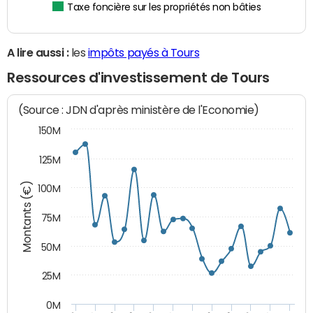
Taxe foncière sur les propriétés non bâties
A lire aussi :
les
impôts payés à Tours
Ressources d'investissement de Tours
(Source : JDN d'après ministère de l'Economie)
150M
125M
Montants (€)
100M
75M
50M
25M
0M