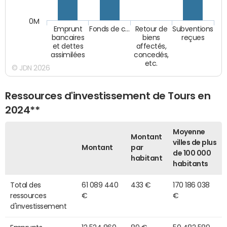
0M
Emprunt
Fonds de c…
Retour de
Subventions
bancaires
biens
reçues
et dettes
affectés,
assimilées
concedés,
etc.
© JDN 2026
Ressources d'investissement de Tours en
2024**
Moyenne
Montant
villes de plus
Montant
par
de 100 000
habitant
habitants
Total des
61 089 440
433 €
170 186 038
ressources
€
€
d'investissement