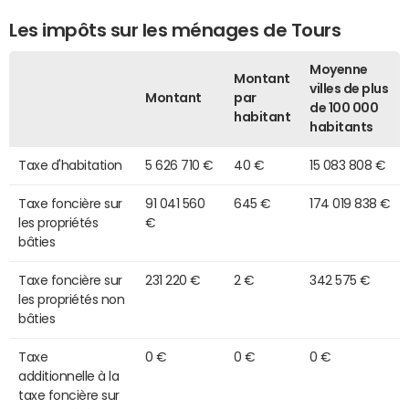
Les impôts sur les ménages de Tours
Moyenne
Montant
villes de plus
Montant
par
de 100 000
habitant
habitants
Taxe d'habitation
5 626 710 €
40 €
15 083 808 €
Taxe foncière sur
91 041 560
645 €
174 019 838 €
les propriétés
€
bâties
Taxe foncière sur
231 220 €
2 €
342 575 €
les propriétés non
bâties
Taxe
0 €
0 €
0 €
additionnelle à la
taxe foncière sur