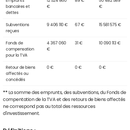
Emprunts
12 524 860
89 €
50 482 589
bancaires et
€
€
dettes
Subventions
9 406 110 €
67 €
15 581 575 €
reçues
Fonds de
4 367 060
31 €
10 090 113 €
compensation
€
pour la TVA
Retour de biens
0 €
0 €
0 €
affectés ou
concédés
**
La somme des emprunts, des subventions, du Fonds de
compentation de la TVA et des retours de biens affectés
ne correspond pas au total des ressources
d'investissement.