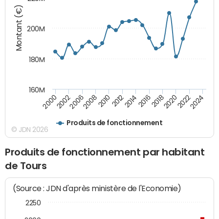
Montant (€)
200M
180M
160M
2000
2002
2006
2008
2010
2012
2014
2016
2018
2020
2022
2024
Produits de fonctionnement
© JDN 2026
Produits de fonctionnement par habitant
de Tours
(Source : JDN d'après ministère de l'Economie)
2250