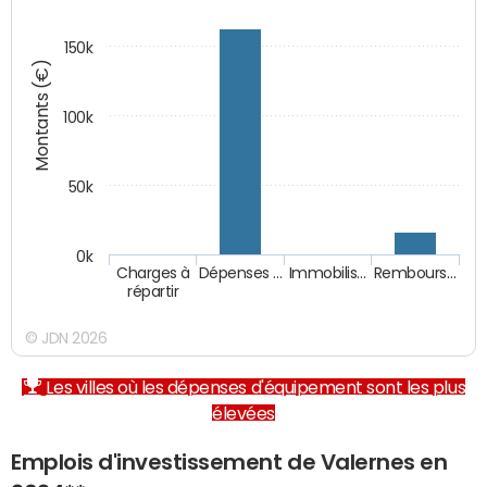
150k
Montants (€)
100k
50k
0k
Charges à
Dépenses …
Immobilis…
Rembours…
répartir
© JDN 2026
Les villes où les dépenses d'équipement sont les plus
élevées
Emplois d'investissement de Valernes en