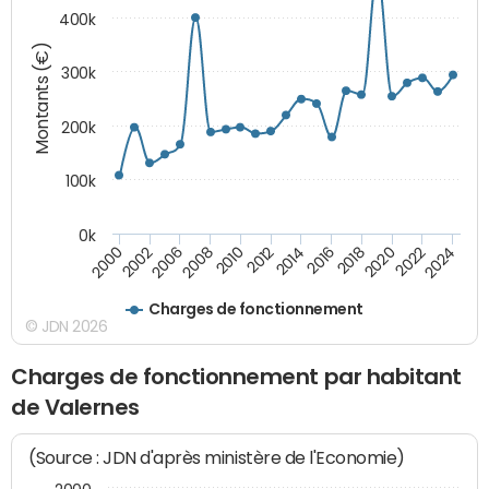
400k
Montants (€)
300k
200k
100k
0k
2000
2022
2016
2010
2002
2024
2018
2012
2006
2020
2014
2008
Charges de fonctionnement
© JDN 2026
Charges de fonctionnement par habitant
de Valernes
(Source : JDN d'après ministère de l'Economie)