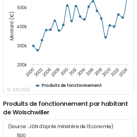
500k
Montant (€)
400k
300k
200k
2000
2022
2016
2010
2002
2024
2018
2012
2006
2020
2014
2008
Produits de fonctionnement
© JDN 2026
Produits de fonctionnement par habitant
de Wolschwiller
(Source : JDN d'après ministère de l'Economie)
1500