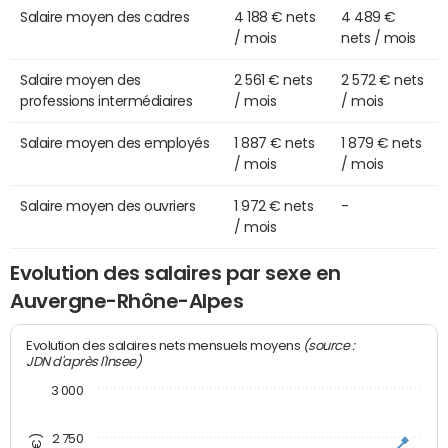
Salaire moyen des cadres
4 188 € nets
4 489 €
/ mois
nets / mois
Salaire moyen des
2 561 € nets
2 572 € nets
professions intermédiaires
/ mois
/ mois
Salaire moyen des employés
1 887 € nets
1 879 € nets
/ mois
/ mois
Salaire moyen des ouvriers
1 972 € nets
-
/ mois
Evolution des salaires par sexe en
Auvergne-Rhône-Alpes
(source :
Evolution des salaires nets mensuels moyens
JDN d'après l'Insee)
3 000
2 750