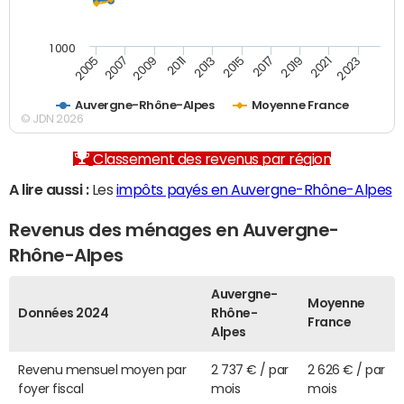
1 000
2007
2017
2009
2019
2011
2021
2013
2023
2005
2015
Auvergne-Rhône-Alpes
Moyenne France
© JDN 2026
Classement des revenus par région
A lire aussi :
Les
impôts payés en Auvergne-Rhône-Alpes
Revenus des ménages en Auvergne-
Rhône-Alpes
Auvergne-
Moyenne
Données 2024
Rhône-
France
Alpes
Revenu mensuel moyen par
2 737 € / par
2 626 € / par
foyer fiscal
mois
mois