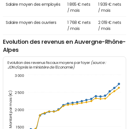
Salaire moyen des employés
1 865 € nets
1 939 € nets
/ mois
/ mois
Salaire moyen des ouvriers
1 768 € nets
2 019 € nets
/ mois
/ mois
Evolution des revenus en Auvergne-Rhône-
Alpes
(source :
Evolution des revenus fiscaux moyens par foyer
JDN d'après le ministère de l'Economie)
3 000
Montant par mois (€)
2 500
2 000
1 500