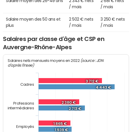
Salaire moyen des 26-49 ans
2 343 € nets
2 681 € nets
/ mois
/ mois
Salaire moyen des 50 ans et
2 502 € nets
3 250 € nets
plus
/ mois
/ mois
Salaires par classe d'âge et CSP en
Auvergne-Rhône-Alpes
(source : JDN
Salaires nets mensuels moyens en 2022
d'après l'Insee)
3 712 €
Cadres
4 443 €
2 380 €
Professions
intermédiaires
2 713 €
1 865 €
Employés
1 939 €