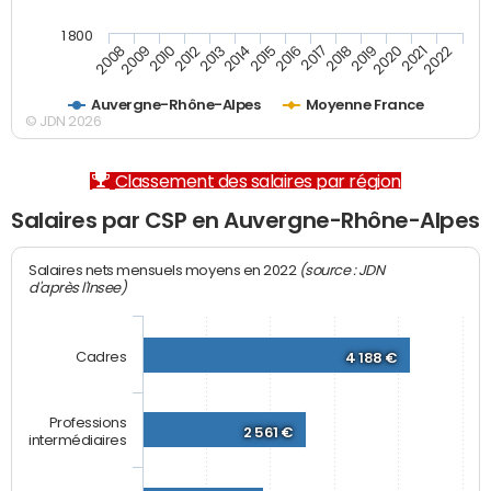
1 800
2008
2009
2010
2012
2013
2014
2015
2016
2017
2018
2019
2020
2021
2022
Auvergne-Rhône-Alpes
Moyenne France
© JDN 2026
Classement des salaires par région
Salaires par CSP en Auvergne-Rhône-Alpes
(source : JDN
Salaires nets mensuels moyens en 2022
d'après l'Insee)
Cadres
4 188 €
Professions
2 561 €
intermédiaires