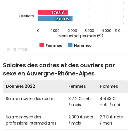
1 768 €
Ouvriers
2 019 €
0
1 000
2 000
3 000
4 000
5 0…
Montant net par mois (€)
Femmes
Hommes
© JDN 2026
Salaires des cadres et des ouvriers par
sexe en Auvergne-Rhône-Alpes
Données 2022
Femmes
Hommes
Salaire moyen des cadres
3 712 € nets
4 443 €
/ mois
nets / mois
Salaire moyen des
2 380 € nets
2 713 € nets
professions intermédiaires
/ mois
/ mois