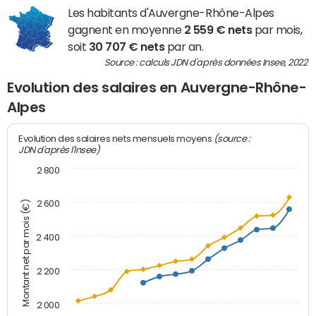
Les habitants d'Auvergne-Rhône-Alpes
gagnent en moyenne
2 559 € nets
par mois,
soit
30 707 € nets
par an.
Source : calculs JDN d'après données Insee, 2022
Evolution des salaires en Auvergne-Rhône-
Alpes
(source :
Evolution des salaires nets mensuels moyens
JDN d'après l'Insee)
2 800
2 600
Montant net par mois (€)
2 400
2 200
2 000