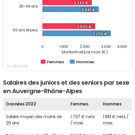
2 343 €
26-49 ans
2 681 €
2 502 €
50 ans et plus
3 250 €
0
1 000
2 000
3 000
4 000
Montant net par mois (€)
Femmes
Hommes
© JDN 2026
Salaires des juniors et des seniors par sexe
en Auvergne-Rhône-Alpes
Données 2022
Femmes
Hommes
Salaire moyen des moins de
1 707 € nets
1 810 € nets /
26 ans
/ mois
mois