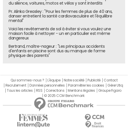
du silence, voitures, motos et vélos y sont interdits
Pr. Alinka Greasley : "Pour les femmes de plus de 40 ans,
danser entretient la santé cardiovasculaire et l'équilibre
mental"
Voici les revêtements de sol à éviter si vous voulez une
maison facile à nettoyer - un en particulier est même
dangereux
Bertrand, maître-nageur : "Les principaux accidents
d'enfants en piscine sont dus au manque de forme
physique des parents"
Qui sommes-nous ?
L'équipe
Notre société
Publicité
Contact
Recrutement
Données personnelles
Paramétrer les cookies
Gérer Utiq
Tous les articles
RSS
Corrections
Mentions légales
Groupe Figaro
© 2025 CCM Benchmark