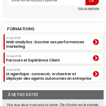
prix cassés, cet acteur voit au contraire dans ces baisses
Voir un exemple
de prix un réajustement nécessaire : "Une baisse de prix
de 40% signifie que les clients ont été surfacturés depuis
le premier jour", a fait savoir son PDG Ben Uretsky. Ce
dernier s'attend à de nouvelles baisses de prix d'
Amazon
FORMATIONS
et d'autres fournisseurs tant que ces derniers "ne
cesseront pas de se moquer de leurs clients".
21 sep 2026
Web analytics : booster ses performances
marketing
23 sep 2026
Parcours et Expérience Client
01 oct 2026
IA agentique : concevoir, orchestrer et
déployer des agents autonomes en entreprise
À NE PAS RATER
Plus que deux mois pour la visiter : l'île d'Hydra est le paradis