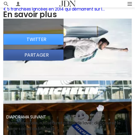
5 franchises lancées en 2014 qui démarrent sur les chapeaux de roues
En savoir plus
TWITTER
PARTAGER
DIAPORAMA SUIVANT
Serre tropicale, ruisseau et pierre de lave : découvrez le
siège social de Michelin