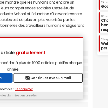
ude
montre que les humains ont encore un
27 a
Goo
 leurs compétences sociales. Cette étude
raduate School of Education d'Harvard montre
03 s
iales est de plus en plus valorisée par les
Cha
bon
ationnelles des travailleurs humains endigueront
res
 peuvent pas comprendre un humain aussi bien
21 se
Web
eurs capacités au sein de la main d'œuvre. "La
per
 les interactions humaines est encore très
 article
gratuitement
prit des autres et réagir à ce qu'on a compris est un
ité à entretenir des interactions sociales évolue
céder à plus de 1000 articles publiés chaque
année.
écouvert qu'une grande majorité de la hausse
n
Continuer avec un mail
1980 s'est produite dans des secteurs qui
ctions sociales et que les travailleurs dont les
 membre ?
Se connecter
plus développées sont ceux qui gagnent le plus.
ue des données personnelles
i teste la productivité d'une équipe et grâce
es cognitives réelles, il peut mesurer l'impact