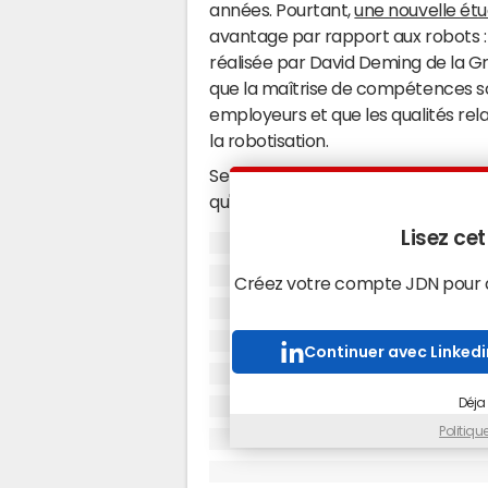
années. Pourtant,
une nouvelle ét
avantage par rapport aux robots :
réalisée par David Deming de la G
que la maîtrise de compétences soc
employeurs et que les qualités rel
la robotisation.
Selon Deming, les ordinateurs ne
qu'un autre humain, ce qui limite l
capacité des ordinateurs à simuler
Lisez cet
limitée, affirme-t-il. Lire dans l'es
processus inconscient. Notre capac
Créez votre compte JDN pour ac
depuis des milliers d'années."
Au cours de son étude, Deming a d
Continuer avec Linkedi
des emplois et des salaires depuis 
impliquent un grand nombre d'intera
Déja
compétences sociales étaient les 
Politiq
Deming a mis au point un modèle qu
auquel, compte tenu des compétenc