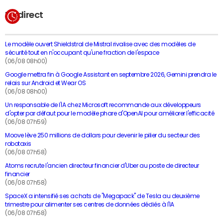
En direct
Le modèle ouvert Shieldstral de Mistral rivalise avec des modèles de
sécurité tout en n'occupant qu'une fraction de l'espace
(06/08 08h00)
Google mettra fin à Google Assistant en septembre 2026, Gemini prendra le
relais sur Android et Wear OS
(06/08 08h00)
Un responsable de l'IA chez Microsoft recommande aux développeurs
d'opter par défaut pour le modèle phare d'OpenAI pour améliorer l'efficacité
(06/08 07h59)
Moove lève 250 millions de dollars pour devenir le pilier du secteur des
robotaxis
(06/08 07h58)
Atoms recrute l'ancien directeur financier d'Uber au poste de directeur
financier
(06/08 07h58)
SpaceX a intensifié ses achats de "Megapack" de Tesla au deuxième
trimestre pour alimenter ses centres de données dédiés à l'IA
(06/08 07h58)