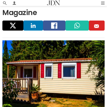
Magazine
Parta
Linke
Faceb
Whats
E
ger
dIn
ook
app
m
ail