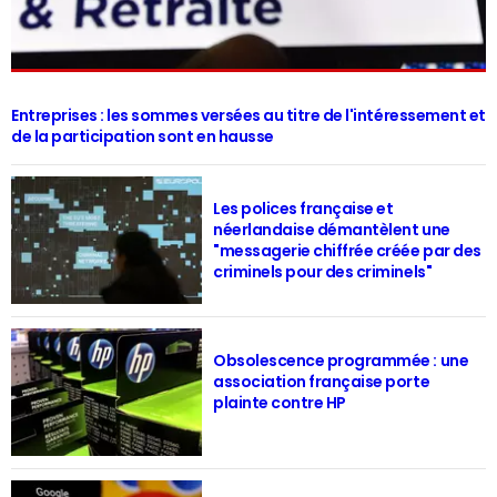
Entreprises : les sommes versées au titre de l'intéressement et
de la participation sont en hausse
Les polices française et
néerlandaise démantèlent une
"messagerie chiffrée créée par des
criminels pour des criminels"
Obsolescence programmée : une
association française porte
plainte contre HP