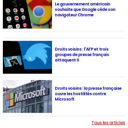
Le gouvernement américain
souhaite que Google cède son
navigateur Chrome
Droits voisins : l'AFP et trois
groupes de presse français
attaquent X
Droits voisins : la presse française
ouvre les hostilités contre
Microsoft
Tous les articles