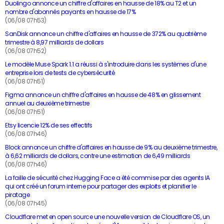
Duolingo annonce un chiffre d'affaires en hausse de 18% au T2 et un
nombre d'abonnés payants en hausse de 17%
(06/08 07h53)
SanDisk annonce un chiffre d'affaires en hausse de 372% au quatrième
trimestre à 8,97 milliards de dollars
(06/08 07h52)
Le modèle Muse Spark 1.1 a réussi à s'introduire dans les systèmes d'une
entreprise lors de tests de cybersécurité
(06/08 07h51)
Figma annonce un chiffre d'affaires en hausse de 48% en glissement
annuel au deuxième trimestre
(06/08 07h51)
Etsy licencie 12% de ses effectifs
(06/08 07h46)
Block annonce un chiffre d'affaires en hausse de 9% au deuxième trimestre,
à 6,62 milliards de dollars, contre une estimation de 6,49 milliards
(06/08 07h46)
La faille de sécurité chez Hugging Face a été commise par des agents IA
qui ont créé un forum interne pour partager des exploits et planifier le
piratage
(06/08 07h45)
Cloudflare met en open source une nouvelle version de Cloudflare OS, un