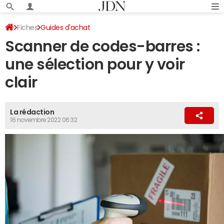
Fiches
Guides d'achat
Scanner de codes-barres :
Guide d'achat des fournitures de bureau
une sélection pour y voir
clair
La rédaction
16 novembre 2022 06:32