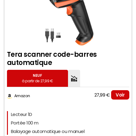
Tera scanner code-barres
automatique
NEUF
à partir de 27,99 €
27,99 €
Voir
Amazon
Evolution du prix le plus bas (neuf):
Lecteur 1D
50
Portée 100 m
Balayage automatique ou manuel