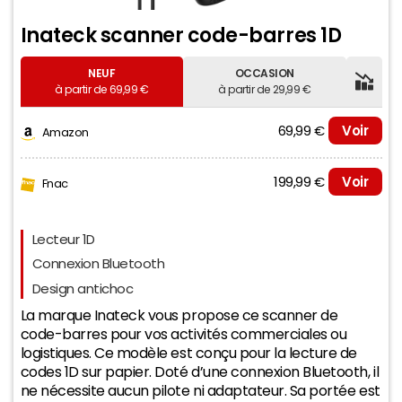
Inateck scanner code-barres 1D
NEUF
OCCASION
à partir de 69,99 €
à partir de 29,99 €
69,99 €
Voir
Amazon
199,99 €
Voir
Fnac
Evolution du prix le plus bas (neuf):
Lecteur 1D
70
Connexion Bluetooth
Design antichoc
La marque Inateck vous propose ce scanner de
code-barres pour vos activités commerciales ou
65
logistiques. Ce modèle est conçu pour la lecture de
codes 1D sur papier. Doté d’une connexion Bluetooth, il
ne nécessite aucun pilote ni adaptateur. Sa portée est