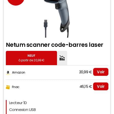
Netum scanner code-barres laser
NEUF
à partir de 20,99 €
20,99 €
Voir
Amazon
46,15 €
Voir
Fnac
Evolution du prix le plus bas (neuf):
Lecteur 1D
22
Connexion USB