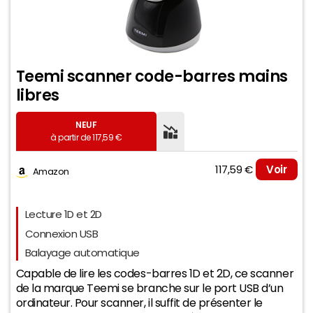
Teemi scanner code-barres mains
libres
NEUF
à partir de 117,59 €
117,59 €
Voir
Amazon
Evolution du prix le plus bas (neuf):
Lecture 1D et 2D
Connexion USB
200
Balayage automatique
Capable de lire les codes-barres 1D et 2D, ce scanner
de la marque Teemi se branche sur le port USB d’un
150
ordinateur. Pour scanner, il suffit de présenter le