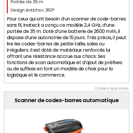
60
Portée de 35 m
Design Antichoc 360°
Pour ceux qui ont besoin d’un scanner de code-barres
sans fil, Inateck a conçu ce modèle 2,4 GHz, d’une
55
portée de 35 m. Doté d’une batterie de 2600 mAh, il
dispose d’une autonomie de 15 jours. Très précis, il peut
lire les codes-barres de petite taille, sales ou
irréguliers. Il est doté de matériaux renforcés lui
50
offrant une résistance accrue aux chocs. Ses
2025
2026
fonctions de scan automatique et d’ajout de préfixes
ou de suffixes en font un modèle de choix pour la
logistique et le commerce.
Contenu sponsorisé
Scanner de codes-barres automatique