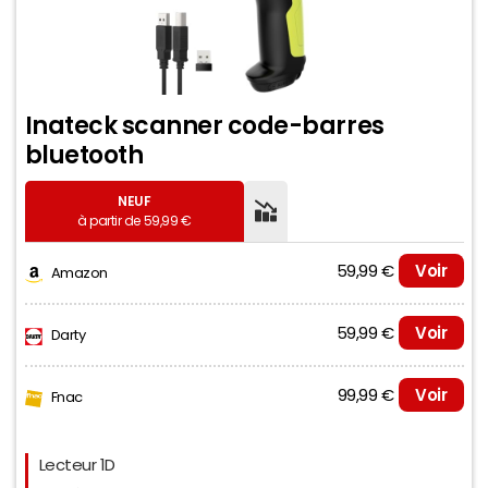
Inateck scanner code-barres
bluetooth
NEUF
à partir de 59,99 €
59,99 €
Voir
Amazon
59,99 €
Voir
Darty
99,99 €
Voir
Fnac
Evolution du prix le plus bas (neuf):
Lecteur 1D