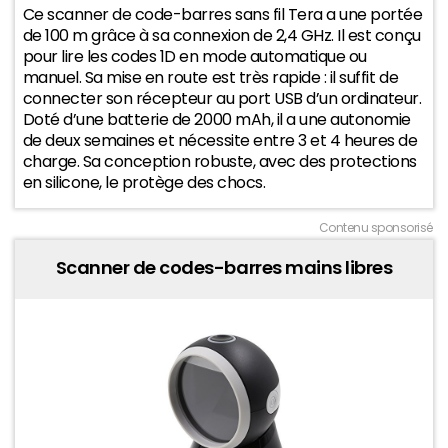
Ce scanner de code-barres sans fil Tera a une portée
40
de 100 m grâce à sa connexion de 2,4 GHz. Il est conçu
pour lire les codes 1D en mode automatique ou
30
manuel. Sa mise en route est très rapide : il suffit de
connecter son récepteur au port USB d’un ordinateur.
Doté d’une batterie de 2000 mAh, il a une autonomie
20
de deux semaines et nécessite entre 3 et 4 heures de
2025
2026
charge. Sa conception robuste, avec des protections
en silicone, le protège des chocs.
Contenu sponsorisé
Scanner de codes-barres mains libres