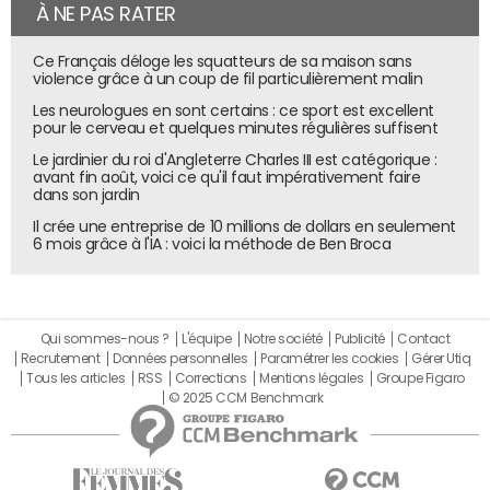
À NE PAS RATER
Ce Français déloge les squatteurs de sa maison sans
violence grâce à un coup de fil particulièrement malin
Les neurologues en sont certains : ce sport est excellent
pour le cerveau et quelques minutes régulières suffisent
Le jardinier du roi d'Angleterre Charles III est catégorique :
avant fin août, voici ce qu'il faut impérativement faire
dans son jardin
Il crée une entreprise de 10 millions de dollars en seulement
6 mois grâce à l'IA : voici la méthode de Ben Broca
Qui sommes-nous ?
L'équipe
Notre société
Publicité
Contact
Recrutement
Données personnelles
Paramétrer les cookies
Gérer Utiq
Tous les articles
RSS
Corrections
Mentions légales
Groupe Figaro
© 2025 CCM Benchmark