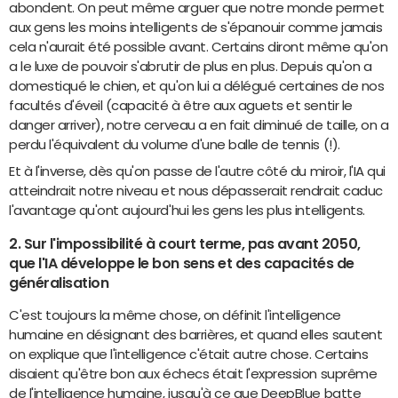
abondent. On peut même arguer que notre monde permet
aux gens les moins intelligents de s'épanouir comme jamais
cela n'aurait été possible avant. Certains diront même qu'on
a le luxe de pouvoir s'abrutir de plus en plus. Depuis qu'on a
domestiqué le chien, et qu'on lui a délégué certaines de nos
facultés d'éveil (capacité à être aux aguets et sentir le
danger arriver), notre cerveau a en fait diminué de taille, on a
perdu l'équivalent du volume d'une balle de tennis (!).
Et à l'inverse, dès qu'on passe de l'autre côté du miroir, l'IA qui
atteindrait notre niveau et nous dépasserait rendrait caduc
l'avantage qu'ont aujourd'hui les gens les plus intelligents.
2. Sur l'impossibilité à court terme, pas avant 2050,
que l'IA développe le bon sens et des capacités de
généralisation
C'est toujours la même chose, on définit l'intelligence
humaine en désignant des barrières, et quand elles sautent
on explique que l'intelligence c'était autre chose. Certains
disaient qu'être bon aux échecs était l'expression suprême
de l'intelligence humaine, jusqu'à ce que DeepBlue batte