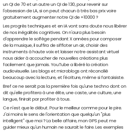
un QI de 70 et un autre un QI de 130, pour revenir sur
l'obsession de LA, si on peut chacun à très bas prix voire
gratuitement augmenter notre QI de +10000 ?
Les progrès techniques et en IA vont sans doute nous libérer
de nos inégalités cognitives. On n'aura plus besoin
d'apprendre le solfège pendant X années pour composer
de la musique, il suffira de siffloter un air, choisir des
instruments à haute voix et laisser notre assistant virtuel
nous aider à accoucher de nouvelles créations plus
facilement que jamais. YouTube a libéré la création
audiovisuelle. Les blogs et microblogs ont réconcilié
beaucoup avec la lecture, et l'écriture, même si fantaisiste.
Bref ce ne serait pas la première fois qu'une techno dont on
dit qu'elle profitera à une élite, une caste, une culture, une
langue, finirait par profiter à tous.
Ce n'est que le début. Pour le meilleur comme pour le pire.
J'ai moins le sens de l'orientation que quelqu'un "plus
intelligent" que moi ? La belle affaire, mon GPS peut me
guider mieux qu'un humain ne saurait le faire. Les exemples