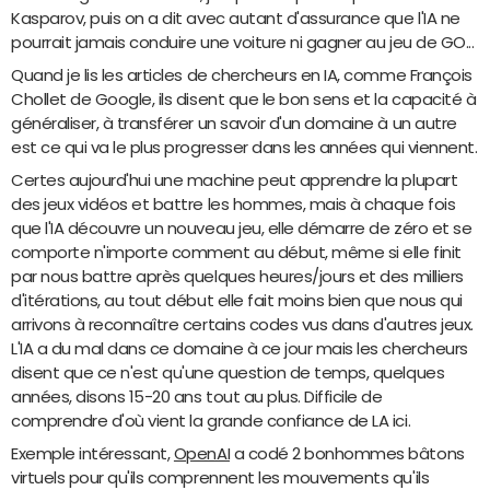
Kasparov, puis on a dit avec autant d'assurance que l'IA ne
pourrait jamais conduire une voiture ni gagner au jeu de GO...
Quand je lis les articles de chercheurs en IA, comme François
Chollet de Google, ils disent que le bon sens et la capacité à
généraliser, à transférer un savoir d'un domaine à un autre
est ce qui va le plus progresser dans les années qui viennent.
Certes aujourd'hui une machine peut apprendre la plupart
des jeux vidéos et battre les hommes, mais à chaque fois
que l'IA découvre un nouveau jeu, elle démarre de zéro et se
comporte n'importe comment au début, même si elle finit
par nous battre après quelques heures/jours et des milliers
d'itérations, au tout début elle fait moins bien que nous qui
arrivons à reconnaître certains codes vus dans d'autres jeux.
L'IA a du mal dans ce domaine à ce jour mais les chercheurs
disent que ce n'est qu'une question de temps, quelques
années, disons 15-20 ans tout au plus. Difficile de
comprendre d'où vient la grande confiance de LA ici.
Exemple intéressant,
OpenAI
a codé 2 bonhommes bâtons
virtuels pour qu'ils comprennent les mouvements qu'ils