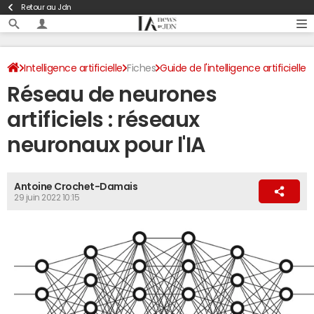
Retour au Jdn
Intelligence artificielle
Fiches
Guide de l'intelligence artificielle
Réseau de neurones
Dictionnaire de l'intelligence artificielle
artificiels : réseaux
neuronaux pour l'IA
Antoine Crochet-Damais
29 juin 2022 10:15