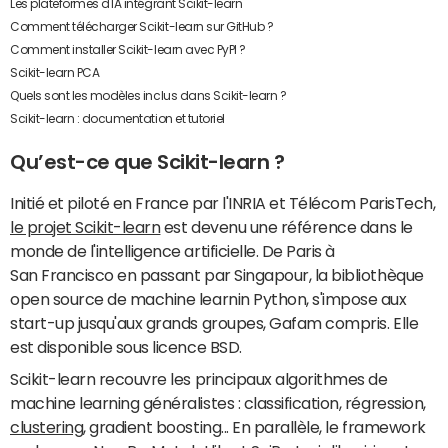
Les plateformes d'IA intégrant Scikit-learn
Comment télécharger Scikit-learn sur GitHub ?
Comment installer Scikit-learn avec PyPI ?
Scikit-learn PCA
Quels sont les modèles inclus dans Scikit-learn ?
Scikit-learn : documentation et tutoriel
Qu’est-ce que Scikit-learn ?
Initié et piloté en France par l'INRIA et Télécom ParisTech,
le projet Scikit-learn
est devenu une référence dans le
monde de l'intelligence artificielle. De Paris à
San Francisco en passant par Singapour, la bibliothèque
open source de machine learnin Python, s'impose aux
start-up jusqu'aux grands groupes, Gafam compris. Elle
est disponible sous licence BSD.
Scikit-learn recouvre les principaux algorithmes de
machine learning généralistes : classification, régression,
clustering
, gradient boosting... En parallèle, le framework