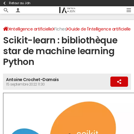
Retour au Jdn
Intelligence artificielle
Fiches
Guide de l'intelligence artificielle
Scikit-learn : bibliothèque
Outils d'intelligence artificielle
star de machine learning
Python
Antoine Crochet-Damais
15 septembre 2022 11:30