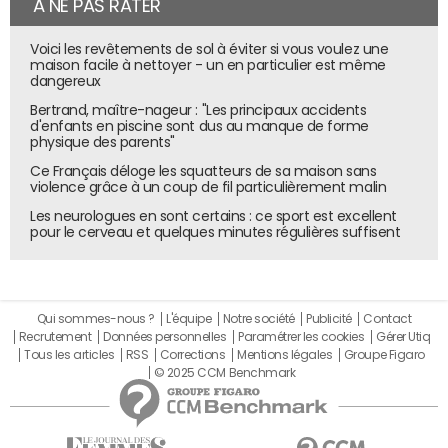
À NE PAS RATER
Voici les revêtements de sol à éviter si vous voulez une
maison facile à nettoyer - un en particulier est même
dangereux
Bertrand, maître-nageur : "Les principaux accidents
d'enfants en piscine sont dus au manque de forme
physique des parents"
Ce Français déloge les squatteurs de sa maison sans
violence grâce à un coup de fil particulièrement malin
Les neurologues en sont certains : ce sport est excellent
pour le cerveau et quelques minutes régulières suffisent
Qui sommes-nous ?
L'équipe
Notre société
Publicité
Contact
Recrutement
Données personnelles
Paramétrer les cookies
Gérer Utiq
Tous les articles
RSS
Corrections
Mentions légales
Groupe Figaro
© 2025 CCM Benchmark