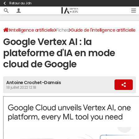
Retour au Jdn
Intelligence artificielle
Fiches
Guide de l'intelligence artificielle
Google Vertex AI : la
Outils d'intelligence artificielle
plateforme d'IA en mode
cloud de Google
Antoine Crochet-Damais
18 juillet 2022 12:18