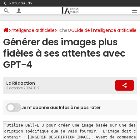
Retour au Jdn
Intelligence artificielle
Fiches
Guide de l'intelligence artificielle
Générer des images plus
Guide des prompts
Création d'images
fidèles à ses attentes avec
GPT-4
La Rédaction
3 octobre 2024 18:21
Je m’abonne aux Infos à ne pas rater
“Utilise Dall-E 3 pour créer une image basée sur une des
cription spécifique que je vais fournir.  L'image doit c
ontenir : [INSÉRER DESCRIPTION IMAGE]. Avant de commence