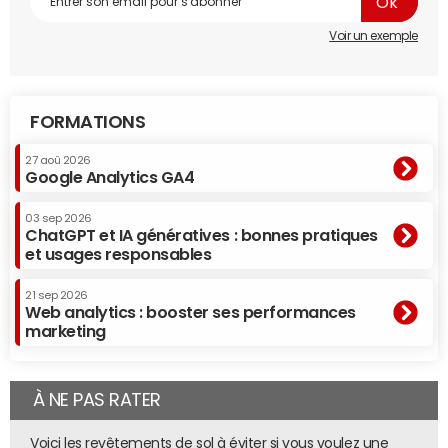
cœur du Sentier, à Paris
(voir le diaporama
En plein cœur
de Paris, la Maison du Bitcoin évangélise
, du 06/06/14).
Voir un exemple
L'équipe de Ledger y est d'ailleurs installée.
A lire aussi sur le JDN :
FORMATIONS
27 aoû 2026
Google Analytics GA4
03 sep 2026
ChatGPT et IA génératives : bonnes pratiques
et usages responsables
21 sep 2026
Web analytics : booster ses performances
marketing
À NE PAS RATER
Voici les revêtements de sol à éviter si vous voulez une