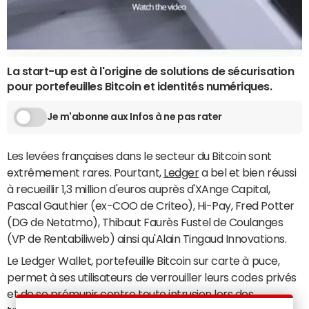
La start-up est à l'origine de solutions de sécurisation
pour portefeuilles Bitcoin et identités numériques.
Je m'abonne aux Infos à ne pas rater
Les levées françaises dans le secteur du Bitcoin sont
extrêmement rares. Pourtant,
Ledger
a bel et bien réussi
à recueillir 1,3 million d'euros auprès d'XAnge Capital,
Pascal Gauthier (ex-COO de Criteo), Hi-Pay, Fred Potter
(DG de Netatmo), Thibaut Faurès Fustel de Coulanges
(VP de Rentabiliweb) ainsi qu'Alain Tingaud Innovations.
Le Ledger Wallet, portefeuille Bitcoin sur carte à puce,
permet à ses utilisateurs de verrouiller leurs codes privés
et de se prémunir contre toute intrusion lors des