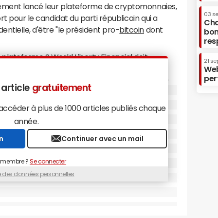
llement lancé leur plateforme de
cryptomonnaies
,
03 s
rt pour le candidat du parti républicain qui a
Cha
ntielle, d'être "le président pro-
bitcoin
dont
bon
res
 plateforme ? World Liberty Financial doit
21 se
er des cryptomonnaies à d'autres usagers. Le
Web
per
voir la finance décentralisée, ou DeFi, c'est-à-
 article
gratuitement
 transactions financières sans passer par un
 une
banque
. Pour cela, elle recourt à la
céder à plus de 1000 articles publiés chaque
tient un registre inviolable et consultable par
année.
n
Continuer avec un mail
bre vers les cryptomonnaies
 membre ?
Se connecter
 les
stablecoins
, précisent Zachary Folkman et
ue des données personnelles
neurs associés au projet. Les stablecoins sont
 monnaie traditionnelle, le plus souvent le
tuantes que d'autres devises numériques. Pour
rer le plus grand nombre vers les