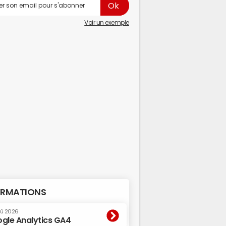
Voir un exemple
RMATIONS
oû 2026
gle Analytics GA4