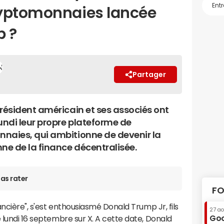
ryptomonnaies lancée
p ?
Partager
président américain et ses associés ont
undi leur propre plateforme de
naies, qui ambitionne de devenir la
e de la finance décentralisée.
as rater
FO
nancière", s'est enthousiasmé Donald Trump Jr, fils
27 a
Goo
 lundi 16 septembre sur X. A cette date, Donald