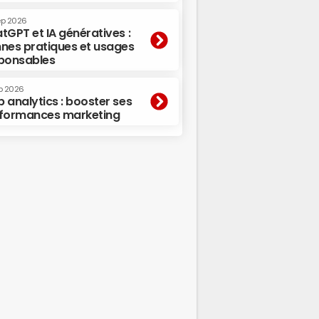
ep 2026
tGPT et IA génératives :
nes pratiques et usages
ponsables
p 2026
 analytics : booster ses
formances marketing