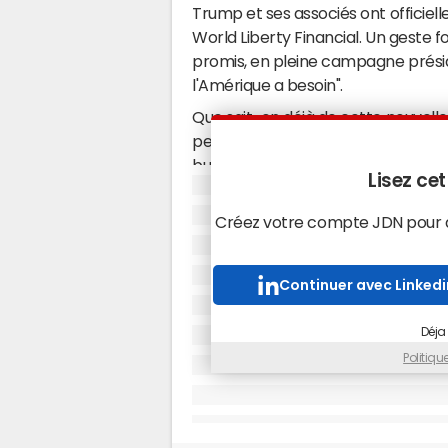
Trump et ses associés ont officie
World Liberty Financial. Un geste fo
promis, en pleine campagne préside
l'Amérique a besoin".
Que sait-on déjà de cette nouvelle
permettre de prêter et d'emprunt
but de la plateforme est de promou
Lisez cet
dire la possibilité d'effectuer des
intermédiaire traditionnel comme
Créez votre compte JDN pour ac
technologie de la "blockchain", qui 
tous des transactions effectuées.
Continuer avec Linkedi
Attirer le plus grand nom
Déja
World Liberty Financial privilégiera
Politiq
Chase Herro à l'AFP, deux entrepre
des cryptomonnaies adossées à une
dollars, ce qui les rend moins fluc
Zachary Folkman, le but est d'atti