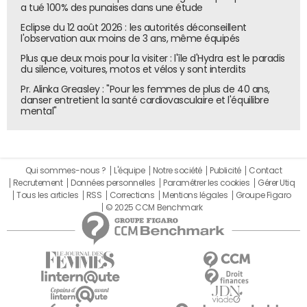
ces accords, la portant de trois à quatre ans. Les
a tué 100% des punaises dans une étude
entreprises pouvaient ainsi adapter leur activité avec un
Eclipse du 12 août 2026 : les autorités déconseillent
soutien continu de l'État. Aujourd'hui, plusieurs accords
l'observation aux moins de 3 ans, même équipés
arrivent à échéance, et les partenaires sociaux,
Plus que deux mois pour la visiter : l'île d'Hydra est le paradis
du silence, voitures, motos et vélos y sont interdits
notamment dans la métallurgie, réclament une
prolongation au-delà de ces quatre années.
Pr. Alinka Greasley : "Pour les femmes de plus de 40 ans,
danser entretient la santé cardiovasculaire et l'équilibre
mental"
Un enjeu budgétaire et des contraintes
financières
L'APLD, bien que salué pour son efficacité, représente un
Qui sommes-nous ?
L'équipe
Notre société
Publicité
Contact
coût non négligeable pour les finances publiques. En 2024,
Recrutement
Données personnelles
Paramétrer les cookies
Gérer Utiq
Tous les articles
RSS
Corrections
Mentions légales
Groupe Figaro
sur les six premiers mois, l'État a consacré 140 millions
© 2025 CCM Benchmark
d'euros au financement des dispositifs d'activité partielle,
auxquels s'ajoutent 70 millions d'euros pris en charge par
l'Unédic. Sur la dette Covid totale de 19 milliards d'euros,
l'activité partielle à elle seule représente 14,4 milliards,
selon
Les Echos
.
Dans le projet de loi de finances 2025, le gouvernement