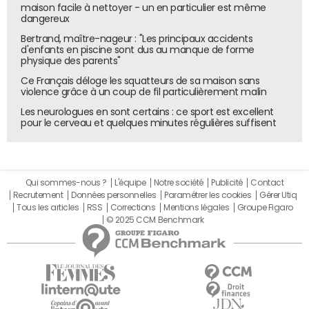
politiques" représentées au Parlement, a-t-il insisté. Un
maison facile à nettoyer - un en particulier est même
signal à destination de Marine Le Pen, qui a exigé, sous
dangereux
peine de censure, un Premier ministre "
qui soit
Bertrand, maître-nageur : "Les principaux accidents
d'enfants en piscine sont dus au manque de forme
respectueux des différentes forces politiques et capable
physique des parents"
de pouvoir s'adresser au Rassemblement national".
Ce Français déloge les squatteurs de sa maison sans
violence grâce à un coup de fil particulièrement malin
Les neurologues en sont certains : ce sport est excellent
pour le cerveau et quelques minutes régulières suffisent
Qui sommes-nous ?
L'équipe
Notre société
Publicité
Contact
Recrutement
Données personnelles
Paramétrer les cookies
Gérer Utiq
Tous les articles
RSS
Corrections
Mentions légales
Groupe Figaro
© 2025 CCM Benchmark