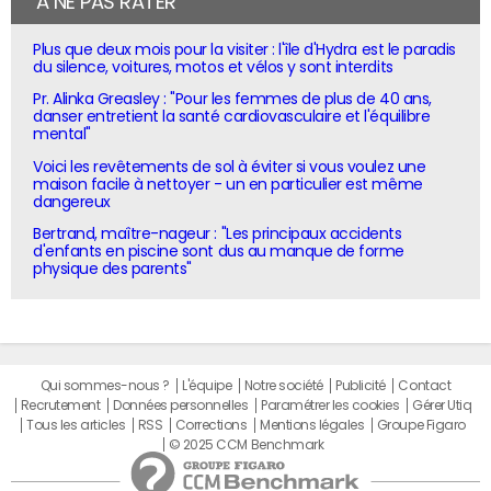
À NE PAS RATER
Plus que deux mois pour la visiter : l'île d'Hydra est le paradis
du silence, voitures, motos et vélos y sont interdits
Pr. Alinka Greasley : "Pour les femmes de plus de 40 ans,
danser entretient la santé cardiovasculaire et l'équilibre
mental"
Voici les revêtements de sol à éviter si vous voulez une
maison facile à nettoyer - un en particulier est même
dangereux
Bertrand, maître-nageur : "Les principaux accidents
d'enfants en piscine sont dus au manque de forme
physique des parents"
Qui sommes-nous ?
L'équipe
Notre société
Publicité
Contact
Recrutement
Données personnelles
Paramétrer les cookies
Gérer Utiq
Tous les articles
RSS
Corrections
Mentions légales
Groupe Figaro
© 2025 CCM Benchmark