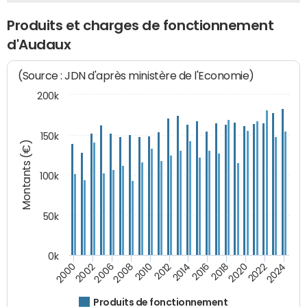
Produits et charges de fonctionnement
d'Audaux
(Source : JDN d'après ministère de l'Economie)
200k
150k
Montants (€)
100k
50k
0k
2008
2022
2002
2018
2014
2010
2024
2006
2020
2000
2016
2012
Produits de fonctionnement