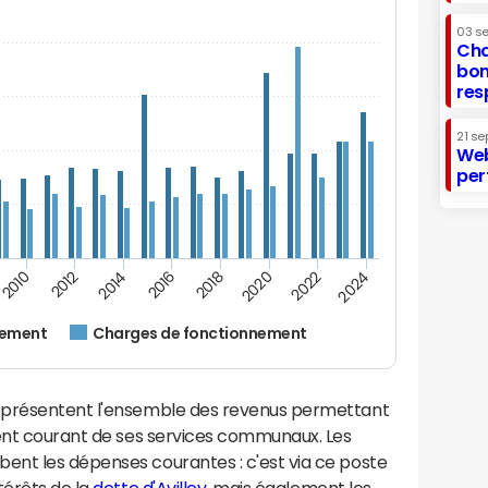
03 s
Cha
bon
res
21 se
Web
per
2024
2022
2020
2018
2016
2014
2012
2010
nement
Charges de fonctionnement
eprésentent l'ensemble des revenus permettant
ment courant de ses services communaux. Les
nt les dépenses courantes : c'est via ce poste