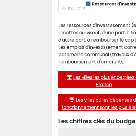
Ressources d'invest
© JDN 2026
Les ressources d'investissement (e
recettes qui visent, d'une part, à f
d'autre part, à rembourser le cap
Les emplois d'investissement corr
patrimoine communal (travaux d'éq
remboursement d'emprunts.
Les villes les plus endettées
France
Les villes où les dépenses 
fonctionnement sont les plus él
Les chiffres clés du budge