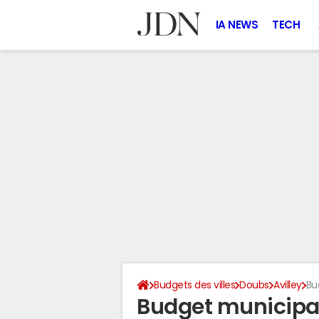
IA NEWS
TECH
Budgets des villes
Doubs
Avilley
Bu
Budget municipal