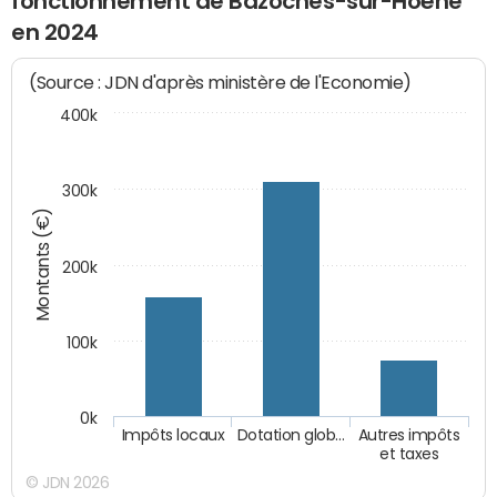
fonctionnement de Bazoches-sur-Hoëne
en 2024
(Source : JDN d'après ministère de l'Economie)
400k
300k
Montants (€)
200k
100k
0k
Impôts locaux
Dotation glob…
Autres impôts
et taxes
© JDN 2026