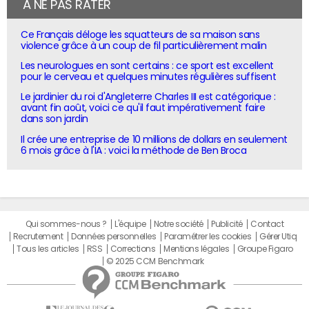
À NE PAS RATER
Ce Français déloge les squatteurs de sa maison sans
violence grâce à un coup de fil particulièrement malin
Les neurologues en sont certains : ce sport est excellent
pour le cerveau et quelques minutes régulières suffisent
Le jardinier du roi d'Angleterre Charles III est catégorique :
avant fin août, voici ce qu'il faut impérativement faire
dans son jardin
Il crée une entreprise de 10 millions de dollars en seulement
6 mois grâce à l'IA : voici la méthode de Ben Broca
Qui sommes-nous ?
L'équipe
Notre société
Publicité
Contact
Recrutement
Données personnelles
Paramétrer les cookies
Gérer Utiq
Tous les articles
RSS
Corrections
Mentions légales
Groupe Figaro
© 2025 CCM Benchmark