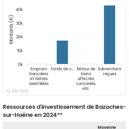
40k
Montants (€)
30k
20k
10k
0k
Emprunt
Fonds de c…
Retour de
Subventions
bancaires
biens
reçues
et dettes
affectés,
assimilées
concedés,
etc.
© JDN 2026
Ressources d'investissement de Bazoches-
sur-Hoëne en 2024**
Moyenne