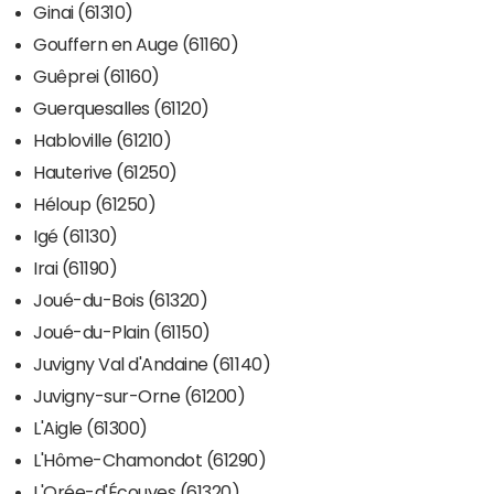
Ginai (61310)
Gouffern en Auge (61160)
Guêprei (61160)
Guerquesalles (61120)
Habloville (61210)
Hauterive (61250)
Héloup (61250)
Igé (61130)
Irai (61190)
Joué-du-Bois (61320)
Joué-du-Plain (61150)
Juvigny Val d'Andaine (61140)
Juvigny-sur-Orne (61200)
L'Aigle (61300)
L'Hôme-Chamondot (61290)
L'Orée-d'Écouves (61320)