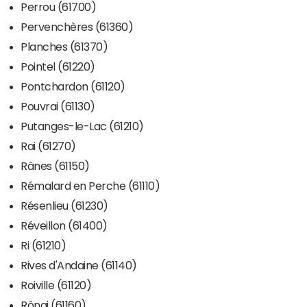
Perrou (61700)
Pervenchères (61360)
Planches (61370)
Pointel (61220)
Pontchardon (61120)
Pouvrai (61130)
Putanges-le-Lac (61210)
Rai (61270)
Rânes (61150)
Rémalard en Perche (61110)
Résenlieu (61230)
Réveillon (61400)
Ri (61210)
Rives d'Andaine (61140)
Roiville (61120)
Rônai (61160)