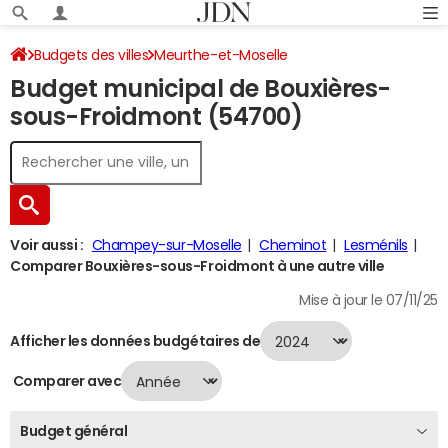
Budgets des villes
Meurthe-et-Moselle
Budget municipal de Bouxières-
Bouxières-sous-Froidmont
Budget 2024
sous-Froidmont (54700)
Voir aussi :
Champey-sur-Moselle
Cheminot
Lesménils
Comparer Bouxières-sous-Froidmont à une autre ville
Mise à jour le 07/11/25
Afficher les données budgétaires de
Comparer avec
Budget général