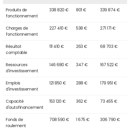
Produits de
338 820 €
801 €
339 874 €
fonctionnement
Charges de
227 410 €
538 €
271 171 €
fonctionnement
Résultat
111 410 €
263 €
68 703 €
comptable
Ressources
146 680 €
347 €
167 522 €
d'investissement
Emplois
121 850 €
288 €
179 951 €
d'investissement
Capacité
153 120 €
362 €
73 455 €
d'autofinancement
Fonds de
708 590 €
1 675 €
306 790 €
roulement