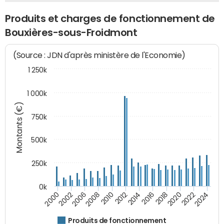
Produits et charges de fonctionnement de
Bouxières-sous-Froidmont
(Source : JDN d'après ministère de l'Economie)
1 250k
1 000k
Montants (€)
750k
500k
250k
0k
2016
2014
2012
2010
2008
2006
2002
2000
2024
2022
2020
2018
Produits de fonctionnement