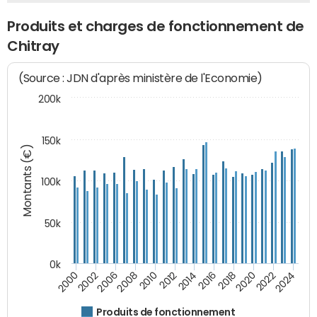
Produits et charges de fonctionnement de
Chitray
(Source : JDN d'après ministère de l'Economie)
200k
150k
Montants (€)
100k
50k
0k
2008
2022
2002
2018
2014
2010
2024
2006
2020
2000
2016
2012
Produits de fonctionnement