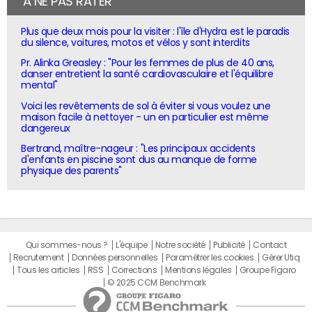
À NE PAS RATER
Plus que deux mois pour la visiter : l'île d'Hydra est le paradis
du silence, voitures, motos et vélos y sont interdits
Pr. Alinka Greasley : "Pour les femmes de plus de 40 ans,
danser entretient la santé cardiovasculaire et l'équilibre
mental"
Voici les revêtements de sol à éviter si vous voulez une
maison facile à nettoyer - un en particulier est même
dangereux
Bertrand, maître-nageur : "Les principaux accidents
d'enfants en piscine sont dus au manque de forme
physique des parents"
Qui sommes-nous ?
L'équipe
Notre société
Publicité
Contact
Recrutement
Données personnelles
Paramétrer les cookies
Gérer Utiq
Tous les articles
RSS
Corrections
Mentions légales
Groupe Figaro
© 2025 CCM Benchmark