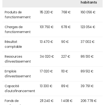
habitants
Produits de
115 220 €
768 €
160 056 €
fonctionnement
Charges de
101 750 €
678 €
123 054 €
fonctionnement
Résultat
13 470 €
90 €
37 002 €
comptable
Ressources
34 020 €
227 €
86 130 €
d'investissement
Emplois
17 020 €
113 €
89 512 €
d'investissement
Capacité
13 330 €
89 €
39 791 €
d'autofinancement
Fonds de
211 240 €
1 408 €
206 778 €