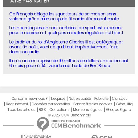
À NE PAS RATER
Ce Français déloge les squatteurs de sa maison sans
violence grâce à un coup de fil particulièrement malin
Les neurologues en sont certains : ce sport est excellent
pour le cerveau et quelques minutes régulières suffisent
Le jardinier du roi d'Angleterre Charles III est catégorique :
avant fin août, voici ce qu'il faut impérativement faire
dans son jardin
Il crée une entreprise de 10 millions de dollars en seulement
6 mois grâce à l'IA : voici la méthode de Ben Broca
Qui sommes-nous ?
L'équipe
Notre société
Publicité
Contact
Recrutement
Données personnelles
Paramétrer les cookies
Gérer Utiq
Tous les articles
RSS
Corrections
Mentions légales
Groupe Figaro
© 2025 CCM Benchmark