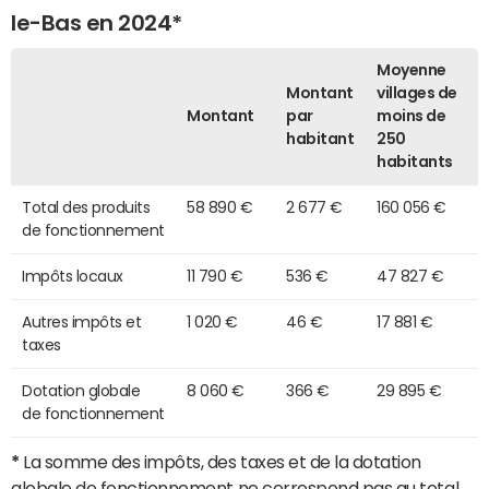
le-Bas en 2024*
Moyenne
Montant
villages de
Montant
par
moins de
habitant
250
habitants
Total des produits
58 890 €
2 677 €
160 056 €
de fonctionnement
Impôts locaux
11 790 €
536 €
47 827 €
Autres impôts et
1 020 €
46 €
17 881 €
taxes
Dotation globale
8 060 €
366 €
29 895 €
de fonctionnement
*
La somme des impôts, des taxes et de la dotation
globale de fonctionnement ne correspond pas au total