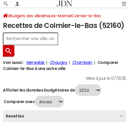
Budgets des villes
Haute-Marne
Colmier-le-Bas
Recettes de Colmier-le-Bas (52160)
Recettes 2024
Voir aussi :
Menesble
Chaugey
Chambain
Comparer
Colmier-le-Bas à une autre ville
Mise à jour le 07/11/25
Afficher les données budgétaires de
Comparer avec
Recettes