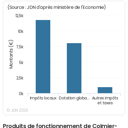
(Source : JDN d'après ministère de l'Economie)
12,5k
10k
Montants (€)
7,5k
5k
2,5k
0k
Impôts locaux
Dotation globa…
Autres impôts
et taxes
© JDN 2026
Produits de fonctionnement de Colmier-