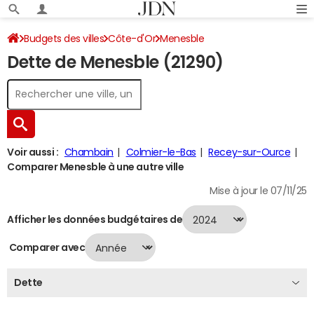
Budgets des villes
Côte-d'Or
Menesble
Dette de Menesble (21290)
Dette au 31/12/2024
Voir aussi :
Chambain
Colmier-le-Bas
Recey-sur-Ource
Comparer Menesble à une autre ville
Mise à jour le 07/11/25
Afficher les données budgétaires de
Comparer avec
Dette