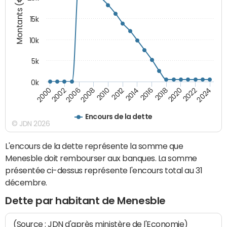
Montants (€)
15k
10k
5k
0k
2020
2024
2000
2006
2010
2014
2018
2022
2002
2008
2012
2016
Encours de la dette
© JDN 2026
L'encours de la dette représente la somme que
Menesble doit rembourser aux banques. La somme
présentée ci-dessus représente l'encours total au 31
décembre.
Dette par habitant de Menesble
(Source : JDN d'après ministère de l'Economie)