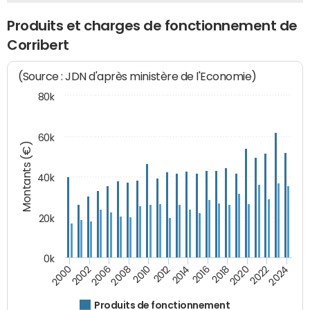
Produits et charges de fonctionnement de
Corribert
(Source : JDN d'après ministère de l'Economie)
80k
60k
Montants (€)
40k
20k
0k
2020
2010
2016
2006
2022
2012
2000
2018
2008
2024
2014
2002
Produits de fonctionnement