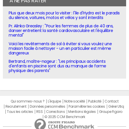
À NE PAS RATER
Plus que deux mois pour la visiter : l'île d'Hydra est le paradis
du silence, voitures, motos et vélos y sont interdits
Pr. Alinka Greasley : "Pour les femmes de plus de 40 ans,
danser entretient la santé cardiovasculaire et l'équilibre
mental"
Voici les revêtements de sol à éviter si vous voulez une
maison facile à nettoyer - un en particulier est même
dangereux
Bertrand, maître-nageur : "Les principaux accidents
d'enfants en piscine sont dus au manque de forme
physique des parents"
Qui sommes-nous ?
L'équipe
Notre société
Publicité
Contact
Recrutement
Données personnelles
Paramétrer les cookies
Gérer Utiq
Tous les articles
RSS
Corrections
Mentions légales
Groupe Figaro
© 2025 CCM Benchmark