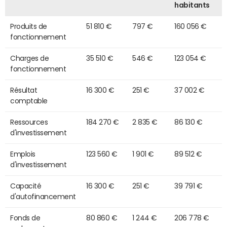
habitants
Produits de
51 810 €
797 €
160 056 €
fonctionnement
Charges de
35 510 €
546 €
123 054 €
fonctionnement
Résultat
16 300 €
251 €
37 002 €
comptable
Ressources
184 270 €
2 835 €
86 130 €
d'investissement
Emplois
123 560 €
1 901 €
89 512 €
d'investissement
Capacité
16 300 €
251 €
39 791 €
d'autofinancement
Fonds de
80 860 €
1 244 €
206 778 €