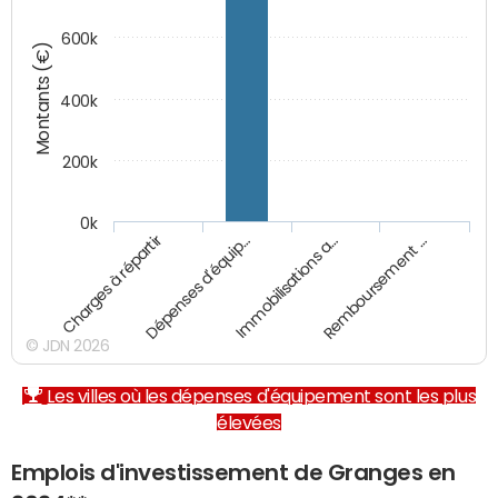
600k
Montants (€)
400k
200k
0k
Charges à répartir
Dépenses d'équip…
Immobilisations a…
Remboursement …
© JDN 2026
Les villes où les dépenses d'équipement sont les plus
élevées
Emplois d'investissement de Granges en