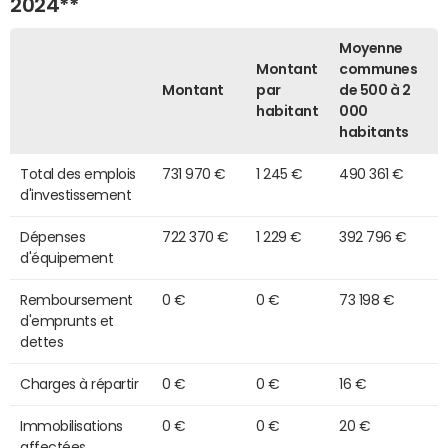
2024**
Moyenne
Montant
communes
Montant
par
de 500 à 2
habitant
000
habitants
Total des emplois
731 970 €
1 245 €
490 361 €
d'investissement
Dépenses
722 370 €
1 229 €
392 796 €
d'équipement
Remboursement
0 €
0 €
73 198 €
d'emprunts et
dettes
Charges à répartir
0 €
0 €
16 €
Immobilisations
0 €
0 €
20 €
affectées,