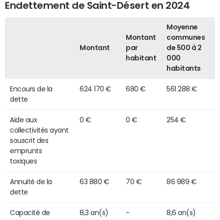
Endettement de Saint-Désert en 2024
Moyenne
Montant
communes
Montant
par
de 500 à 2
habitant
000
habitants
Encours de la
624 170 €
680 €
561 288 €
dette
Aide aux
0 €
0 €
254 €
collectivités ayant
souscrit des
emprunts
toxiques
Annuité de la
63 880 €
70 €
86 989 €
dette
Capacité de
8,3 an(s)
-
8,6 an(s)