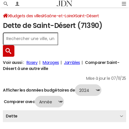
Budgets des villes
Saône-et-Loire
Saint-Désert
Dette de Saint-Désert (71390)
Dette au 31/12/2024
Voir aussi :
Rosey
Moroges
Jambles
Comparer Saint-
Désert à une autre ville
Mise à jour le 07/11/25
Afficher les données budgétaires de
Comparer avec
Dette