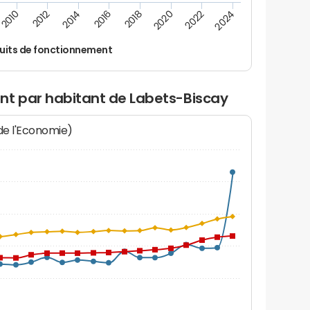
2024
2022
2020
2018
2016
2014
2012
2010
uits de fonctionnement
nt par habitant de Labets-Biscay
 de l'Economie)