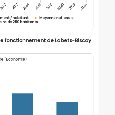
2010
2012
2014
2016
2018
2020
2022
2024
ement / habitant
Moyenne nationale
oins de 250 habitants
 de fonctionnement de Labets-Biscay
 de l'Economie)