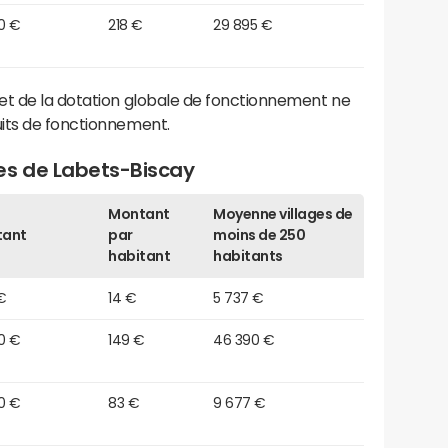
0 €
218 €
29 895 €
et de la dotation globale de fonctionnement ne
its de fonctionnement.
es de Labets-Biscay
Montant
Moyenne villages de
tant
par
moins de 250
habitant
habitants
 €
14 €
5 737 €
0 €
149 €
46 390 €
0 €
83 €
9 677 €