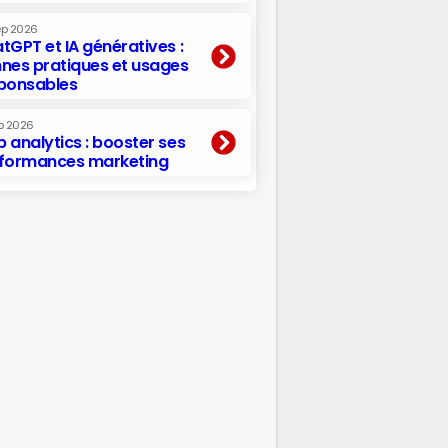
ep 2026
tGPT et IA génératives :
nes pratiques et usages
ponsables
p 2026
 analytics : booster ses
formances marketing