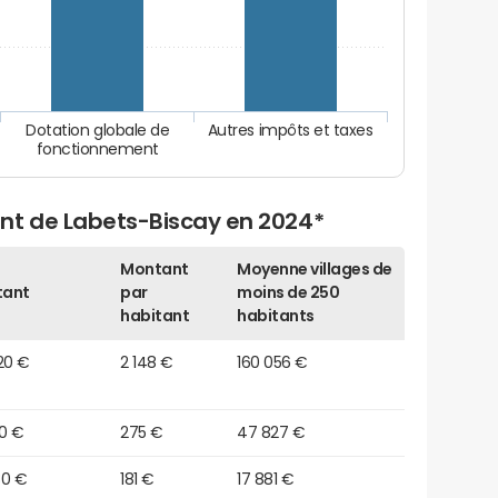
Dotation globale de
Autres impôts et taxes
fonctionnement
nt de Labets-Biscay en 2024*
Montant
Moyenne villages de
tant
par
moins de 250
habitant
habitants
20 €
2 148 €
160 056 €
50 €
275 €
47 827 €
80 €
181 €
17 881 €