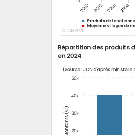
0
2000
2002
2006
2008
Produits de fonctionn
Moyenne villages de m
© JDN 2026
Répartition des produits
en 2024
(Source : JDN d'après ministère
50k
40k
Montants (€)
30k
20k