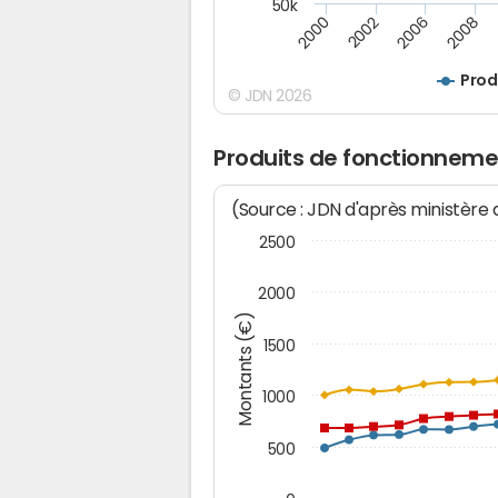
50k
2008
2006
2002
2000
Prod
© JDN 2026
Produits de fonctionneme
(Source : JDN d'après ministère
2500
2000
Montants (€)
1500
1000
500