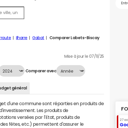
rraute
Ilharre
Gabat
Comparer Labets-Biscay
Mise à jour le 07/11/25
Comparer avec
udget général
dget d'une commune sont réparties en produits de
FO
'investissement. Les produits de
ations versées par l'Etat, produits de
27 a
s des fêtes, etc.) permettent d'assurer le
Goo