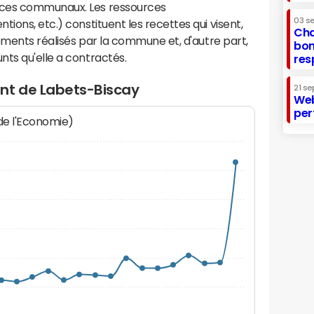
ices communaux. Les ressources
03 s
ions, etc.) constituent les recettes qui visent,
Cha
sements réalisés par la commune et, d'autre part,
bon
ts qu'elle a contractés.
res
nt de Labets-Biscay
21 se
Web
per
 de l'Economie)