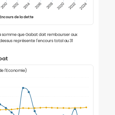
2014
2024
2012
2022
2010
2020
2018
2016
Encours de la dette
 la somme que Gabat doit rembourser aux
ssus représente l'encours total au 31
bat
 de l'Economie)