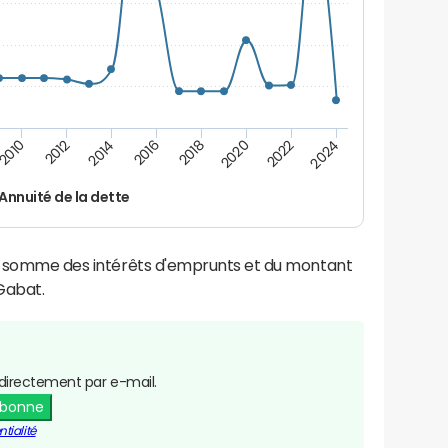
2016
2018
2010
2020
2012
2022
2014
2024
Annuité de la dette
la somme des intérêts d'emprunts et du montant
Gabat.
directement par e-mail.
abonne
tialité