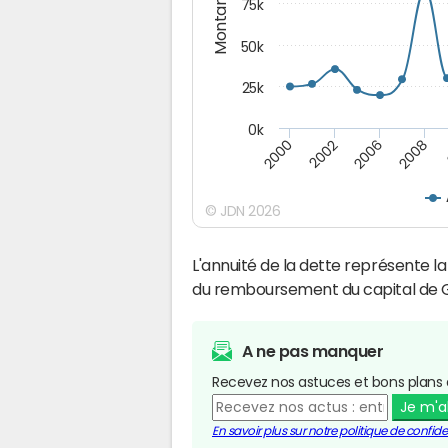
Montants (€)
75k
50k
25k
0k
2008
2000
2002
2006
© JDN 2026
L'annuité de la dette représente 
du remboursement du capital de 
A ne pas manquer
Recevez nos astuces et bons plans 
Je m'
En savoir plus sur notre politique de confiden