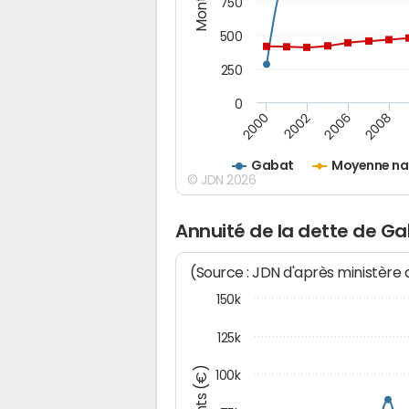
750
500
250
0
2000
2002
2006
2008
Gabat
Moyenne na
© JDN 2026
Annuité de la dette de G
(Source : JDN d'après ministère
150k
125k
100k