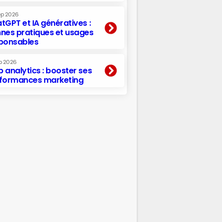
ep 2026
tGPT et IA génératives :
nes pratiques et usages
ponsables
p 2026
 analytics : booster ses
formances marketing