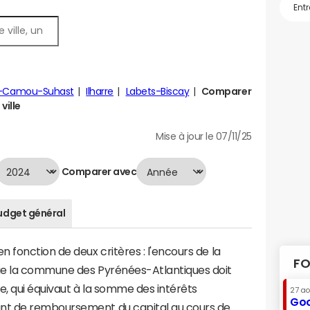
ts-Camou-Suhast
Ilharre
Labets-Biscay
Comparer
ville
Mise à jour le 07/11/25
Comparer avec
udget général
 fonction de deux critères : l'encours de la
FO
ue la commune des Pyrénées-Atlantiques doit
te, qui équivaut à la somme des intérêts
27 a
Goo
nt de remboursement du capital au cours de