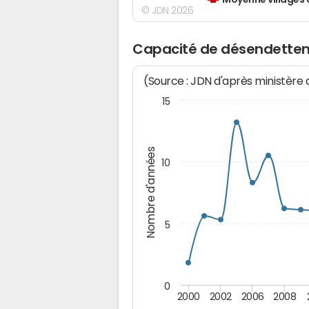
Moyenne villages 
© JDN 2026
Capacité de désendette
(Source : JDN d'après ministère
15
Nombre d'années
10
5
0
2000
2002
2006
2008