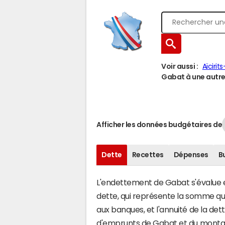
Voir aussi :
Aïciri
Gabat à une autre 
Afficher les données budgétaires de
Dette
Recettes
Dépenses
B
L'endettement de Gabat s'évalue en
dette, qui représente la somme q
aux banques, et l'annuité de la det
d'emprunts de Gabat et du monta