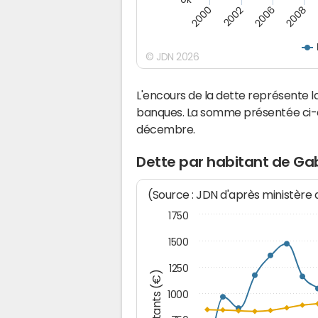
2000
2008
2006
2002
© JDN 2026
L'encours de la dette représente
banques. La somme présentée ci-de
décembre.
Dette par habitant de Ga
(Source : JDN d'après ministère
1750
1500
1250
Montants (€)
1000