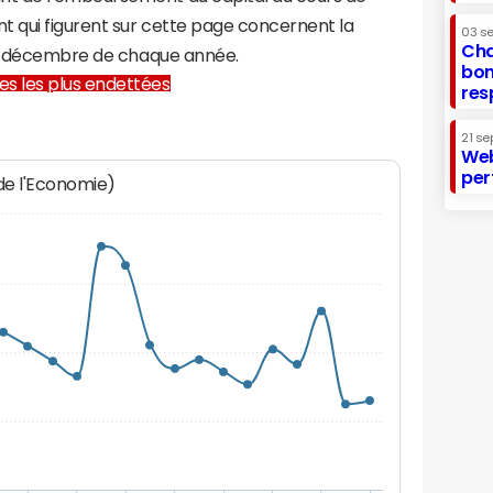
t qui figurent sur cette page concernent la
03 s
Cha
31 décembre de chaque année.
bon
lles les plus endettées
res
21 se
Web
per
 de l'Economie)