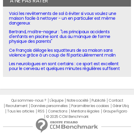
À NE PAS RATER
Voici les revêtements de sol à éviter si vous voulez une
maison facile à nettoyer - un en particulier est même
dangereux
Bertrand, maître-nageur : "Les principaux accidents
d'enfants en piscine sont dus au manque de forme
physique des parents"
Ce Français déloge les squatteurs de sa maison sans
violence grâce à un coup de fil particulièrement malin
Les neurologues en sont certains : ce sport est excellent
pour le cerveau et quelques minutes régulières suffisent
Qui sommes-nous ?
L'équipe
Notre société
Publicité
Contact
Recrutement
Données personnelles
Paramétrer les cookies
Gérer Utiq
Tous les articles
RSS
Corrections
Mentions légales
Groupe Figaro
© 2025 CCM Benchmark