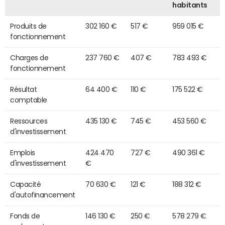
habitants
Produits de
302 160 €
517 €
959 015 €
fonctionnement
Charges de
237 760 €
407 €
783 493 €
fonctionnement
Résultat
64 400 €
110 €
175 522 €
comptable
Ressources
435 130 €
745 €
453 560 €
d'investissement
Emplois
424 470
727 €
490 361 €
d'investissement
€
Capacité
70 630 €
121 €
188 312 €
d'autofinancement
Fonds de
146 130 €
250 €
578 279 €