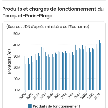
Produits et charges de fonctionnement du
Touquet-Paris-Plage
(Source : JDN d'après ministère de l'Economie)
50M
40M
Montants (€)
30M
20M
10M
0M
2018
2002
2022
2008
2012
2016
2000
2020
2006
2024
2010
2014
Produits de fonctionnement