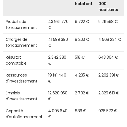
habitant
000
habitants
Produits de
43 941 770
9 722 €
5 211 598 €
fonctionnement
€
Charges de
41 599 390
9 203 €
4 568 234 €
fonctionnement
€
Résultat
2 342 380
518 €
643 364 €
comptable
€
Ressources
19 141 440
4 235 €
2 202 391 €
d'investissement
€
Emplois
12 620 950
2 792 €
2 329 610 €
d'investissement
€
Capacité
4 005 640
886 €
926 572 €
d'autofinancement
€