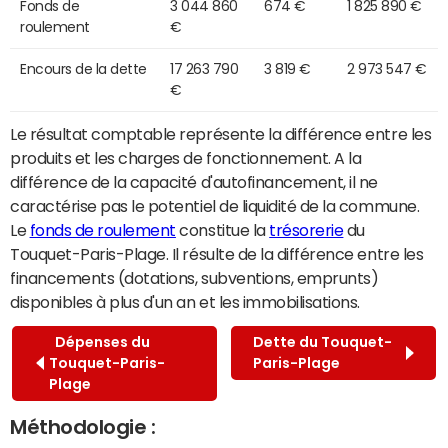
Fonds de
3 044 860
674 €
1 825 890 €
roulement
€
Encours de la dette
17 263 790
3 819 €
2 973 547 €
€
Le résultat comptable représente la différence entre les
produits et les charges de fonctionnement. A la
différence de la capacité d'autofinancement, il ne
caractérise pas le potentiel de liquidité de la commune.
Le
fonds de roulement
constitue la
trésorerie
du
Touquet-Paris-Plage. Il résulte de la différence entre les
financements (dotations, subventions, emprunts)
disponibles à plus d'un an et les immobilisations.
Dépenses du
Dette du Touquet-
Touquet-Paris-
Paris-Plage
Plage
Méthodologie :