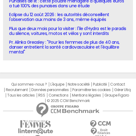
Punaises de lit : cette poudre ménagère à quelques euros
a tué 100% des punaises dans une étude
Eclipse du 12 août 2026 : les autorités déconseillent
l'observation aux moins de 3 ans, même équipés
Plus que deux mois pour la visiter : l'île d'Hydra est le paradis
du silence, voitures, motos et vélos y sont interdits
Pr. Alinka Greasley : "Pour les femmes de plus de 40 ans,
danser entretient la santé cardiovasculaire et l'équilibre
mental"
Qui sommes-nous ?
L'équipe
Notre société
Publicité
Contact
Recrutement
Données personnelles
Paramétrer les cookies
Gérer Utiq
Tous les articles
RSS
Corrections
Mentions légales
Groupe Figaro
© 2025 CCM Benchmark