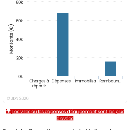
80k
60k
Montants (€)
40k
20k
0k
Charges à
Dépenses …
Immobilisa…
Rembours…
répartir
© JDN 2026
Les villes où les dépenses d'équipement sont les plus
élevées