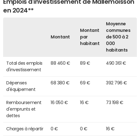
Emplois d'investissement de Mallemoisson
en 2024**
Moyenne
Montant
communes
Montant
par
de 500 à 2
habitant
000
habitants
Total des emplois
88 460 €
89 €
490 361 €
d'investissement
Dépenses
68 380 €
69 €
392 796 €
d'équipement
Remboursement
16 050 €
16 €
73 198 €
d'emprunts et
dettes
Charges à répartir
0 €
0 €
16 €