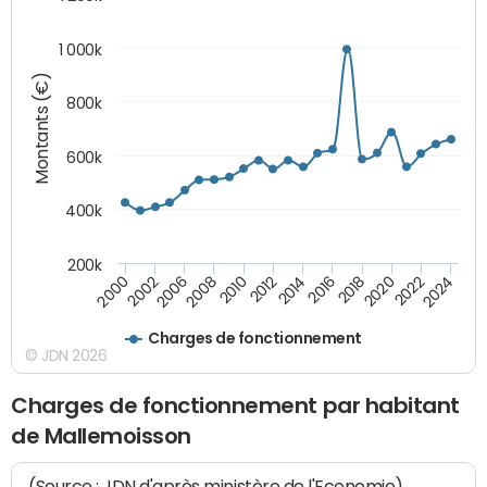
1 000k
Montants (€)
800k
600k
400k
200k
2016
2014
2012
2010
2008
2006
2002
2000
2024
2022
2020
2018
Charges de fonctionnement
© JDN 2026
Charges de fonctionnement par habitant
de Mallemoisson
(Source : JDN d'après ministère de l'Economie)