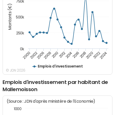
750k
Montants (€)
500k
250k
0k
2016
2014
2012
2010
2008
2006
2002
2000
2024
2022
2020
2018
Emplois d'investissement
© JDN 2026
Emplois d'investissement par habitant de
Mallemoisson
(Source : JDN d'après ministère de l'Economie)
1000