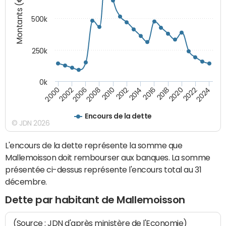
Montants (€)
500k
250k
0k
2016
2014
2012
2010
2008
2006
2002
2000
2024
2022
2020
2018
Encours de la dette
© JDN 2026
L'encours de la dette représente la somme que
Mallemoisson doit rembourser aux banques. La somme
présentée ci-dessus représente l'encours total au 31
décembre.
Dette par habitant de Mallemoisson
(Source : JDN d'après ministère de l'Economie)