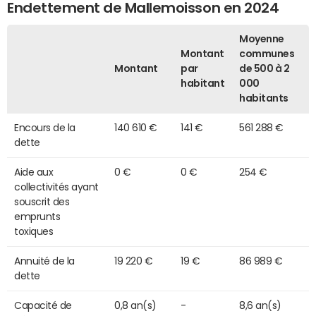
Endettement de Mallemoisson en 2024
Moyenne
Montant
communes
Montant
par
de 500 à 2
habitant
000
habitants
Encours de la
140 610 €
141 €
561 288 €
dette
Aide aux
0 €
0 €
254 €
collectivités ayant
souscrit des
emprunts
toxiques
Annuité de la
19 220 €
19 €
86 989 €
dette
Capacité de
0,8 an(s)
-
8,6 an(s)