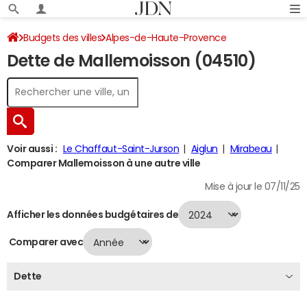
Budgets des villes
Alpes-de-Haute-Provence
Dette de Mallemoisson (04510)
Mallemoisson
Dette au 31/12/2024
Voir aussi :
Le Chaffaut-Saint-Jurson
Aiglun
Mirabeau
Comparer Mallemoisson à une autre ville
Mise à jour le 07/11/25
Afficher les données budgétaires de
Comparer avec
Dette