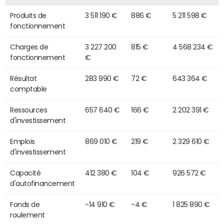
Produits de
3 511 190 €
886 €
5 211 598 €
fonctionnement
Charges de
3 227 200
815 €
4 568 234 €
fonctionnement
€
Résultat
283 990 €
72 €
643 364 €
comptable
Ressources
657 640 €
166 €
2 202 391 €
d'investissement
Emplois
869 010 €
219 €
2 329 610 €
d'investissement
Capacité
412 380 €
104 €
926 572 €
d'autofinancement
Fonds de
-14 910 €
-4 €
1 825 890 €
roulement