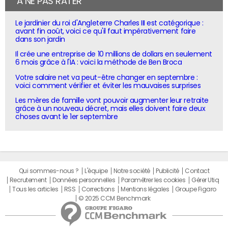
À NE PAS RATER
Le jardinier du roi d'Angleterre Charles III est catégorique :
avant fin août, voici ce qu'il faut impérativement faire
dans son jardin
Il crée une entreprise de 10 millions de dollars en seulement
6 mois grâce à l'IA : voici la méthode de Ben Broca
Votre salaire net va peut-être changer en septembre :
voici comment vérifier et éviter les mauvaises surprises
Les mères de famille vont pouvoir augmenter leur retraite
grâce à un nouveau décret, mais elles doivent faire deux
choses avant le 1er septembre
Qui sommes-nous ?
L'équipe
Notre société
Publicité
Contact
Recrutement
Données personnelles
Paramétrer les cookies
Gérer Utiq
Tous les articles
RSS
Corrections
Mentions légales
Groupe Figaro
© 2025 CCM Benchmark