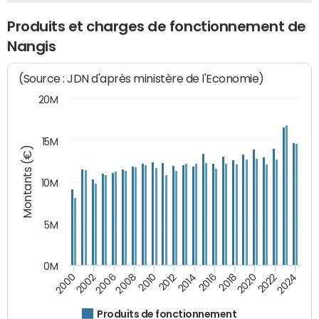
Produits et charges de fonctionnement de
Nangis
(Source : JDN d'après ministère de l'Economie)
20M
15M
Montants (€)
10M
5M
0M
2024
2002
2010
2016
2022
2000
2008
2014
2020
2006
2012
2018
Produits de fonctionnement