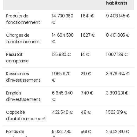
habitants
Produits de
14 730 360
1 641 €
9 408 145 €
fonctionnement
€
Charges de
14 604 530
1 627 €
8 401 005 €
fonctionnement
€
Résultat
125 830 €
14 €
1 007 139 €
comptable
Ressources
1 965 970
219 €
3 676 614 €
d'investissement
€
Emplois
6 645 940
740 €
3 893 231 €
d'investissement
€
Capacité
432 540 €
48 €
1 503 019 €
d'autofinancement
Fonds de
5 032 780
561 €
2 642 810 €