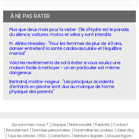
À NE PAS RATER
Plus que deux mois pour la visiter : l'île d'Hydra est le paradis
du silence, voitures, motos et vélos y sont interdits
Pr. Alinka Greasley : "Pour les femmes de plus de 40 ans,
danser entretient la santé cardiovasculaire et l'équilibre
mental"
Voici les revêtements de sol à éviter si vous voulez une
maison facile à nettoyer - un en particulier est même
dangereux
Bertrand, maître-nageur : "Les principaux accidents
d'enfants en piscine sont dus au manque de forme
physique des parents"
Qui sommes-nous ?
L'équipe
Notre société
Publicité
Contact
Recrutement
Données personnelles
Paramétrer les cookies
Gérer Utiq
Tous les articles
RSS
Corrections
Mentions légales
Groupe Figaro