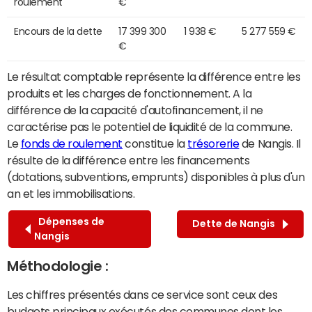
roulement
€
Encours de la dette
17 399 300
1 938 €
5 277 559 €
€
Le résultat comptable représente la différence entre les
produits et les charges de fonctionnement. A la
différence de la capacité d'autofinancement, il ne
caractérise pas le potentiel de liquidité de la commune.
Le
fonds de roulement
constitue la
trésorerie
de Nangis. Il
résulte de la différence entre les financements
(dotations, subventions, emprunts) disponibles à plus d'un
an et les immobilisations.
Dépenses de
Dette de Nangis
Nangis
Méthodologie :
Les chiffres présentés dans ce service sont ceux des
budgets principaux exécutés des communes dont les