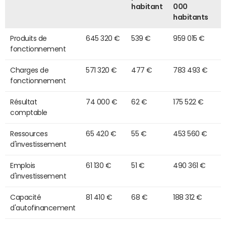
habitant
000
habitants
Produits de
645 320 €
539 €
959 015 €
fonctionnement
Charges de
571 320 €
477 €
783 493 €
fonctionnement
Résultat
74 000 €
62 €
175 522 €
comptable
Ressources
65 420 €
55 €
453 560 €
d'investissement
Emplois
61 130 €
51 €
490 361 €
d'investissement
Capacité
81 410 €
68 €
188 312 €
d'autofinancement