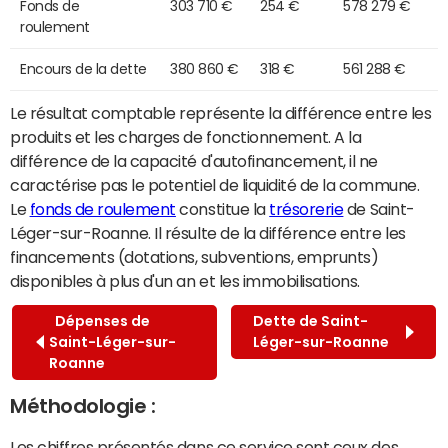
Fonds de
303 710 €
254 €
578 279 €
roulement
Encours de la dette
380 860 €
318 €
561 288 €
Le résultat comptable représente la différence entre les
produits et les charges de fonctionnement. A la
différence de la capacité d'autofinancement, il ne
caractérise pas le potentiel de liquidité de la commune.
Le
fonds de roulement
constitue la
trésorerie
de Saint-
Léger-sur-Roanne. Il résulte de la différence entre les
financements (dotations, subventions, emprunts)
disponibles à plus d'un an et les immobilisations.
Dépenses de
Dette de Saint-
Saint-Léger-sur-
Léger-sur-Roanne
Roanne
Méthodologie :
Les chiffres présentés dans ce service sont ceux des