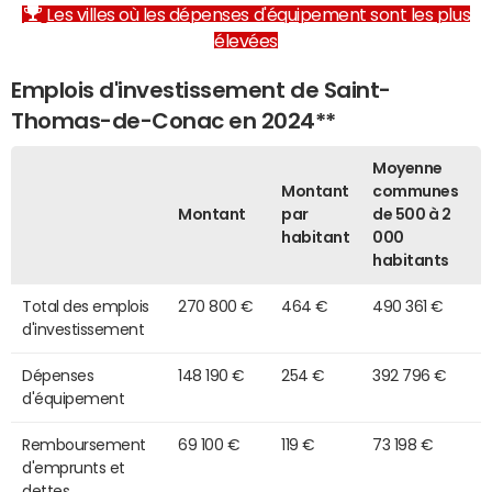
Les villes où les dépenses d'équipement sont les plus
élevées
Emplois d'investissement de Saint-
Thomas-de-Conac en 2024**
Moyenne
Montant
communes
Montant
par
de 500 à 2
habitant
000
habitants
Total des emplois
270 800 €
464 €
490 361 €
d'investissement
Dépenses
148 190 €
254 €
392 796 €
d'équipement
Remboursement
69 100 €
119 €
73 198 €
d'emprunts et
dettes