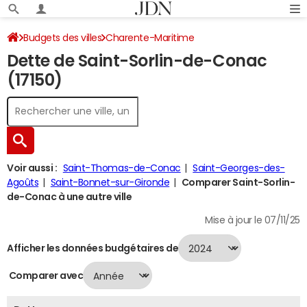
Budgets des villes
Charente-Maritime
Dette de Saint-Sorlin-de-Conac
Saint-Sorlin-de-Conac
Dette au 31/12/2024
(17150)
Voir aussi :
Saint-Thomas-de-Conac
Saint-Georges-des-
Agoûts
Saint-Bonnet-sur-Gironde
Comparer Saint-Sorlin-
de-Conac à une autre ville
Mise à jour le 07/11/25
Afficher les données budgétaires de
Comparer avec