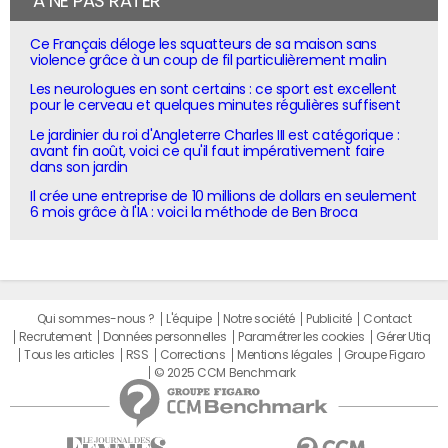
À NE PAS RATER
Ce Français déloge les squatteurs de sa maison sans
violence grâce à un coup de fil particulièrement malin
Les neurologues en sont certains : ce sport est excellent
pour le cerveau et quelques minutes régulières suffisent
Le jardinier du roi d'Angleterre Charles III est catégorique :
avant fin août, voici ce qu'il faut impérativement faire
dans son jardin
Il crée une entreprise de 10 millions de dollars en seulement
6 mois grâce à l'IA : voici la méthode de Ben Broca
Qui sommes-nous ?
L'équipe
Notre société
Publicité
Contact
Recrutement
Données personnelles
Paramétrer les cookies
Gérer Utiq
Tous les articles
RSS
Corrections
Mentions légales
Groupe Figaro
© 2025 CCM Benchmark