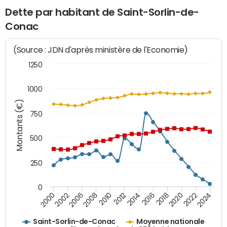
Dette par habitant de Saint-Sorlin-de-
Conac
(Source : JDN d'après ministère de l'Economie)
1250
1000
Montants (€)
750
500
250
0
2018
2002
2022
2008
2012
2016
2000
2020
2006
2024
2010
2014
Saint-Sorlin-de-Conac
Moyenne nationale