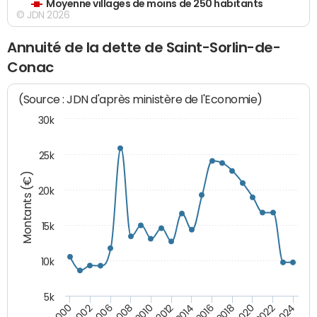
Moyenne villages de moins de 250 habitants
© JDN 2026
Annuité de la dette de Saint-Sorlin-de-
Conac
(Source : JDN d'après ministère de l'Economie)
30k
25k
Montants (€)
20k
15k
10k
5k
2020
2024
2000
2006
2010
2014
2018
2022
2002
2008
2012
2016