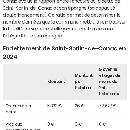
Conac évalue le rapport entre l'encours de la dette de
Saint-Sorlin-de-Conac et son épargne (sa capacité
d'autofinancement). Ce ratio permet de déterminer le
nombre d'années que la commune mettra à rembourser
la totalité de sa dette si elle y consacre tous les ans
l'intégralité de son épargne.
Endettement de Saint-Sorlin-de-Conac en
2024
Moyenne
Montant
villages de
Montant
par
moins de
habitant
250
habitants
Encours de la
5 330 €
26 €
77 627 €
dette
Aide aux
0 €
0 €
0 €