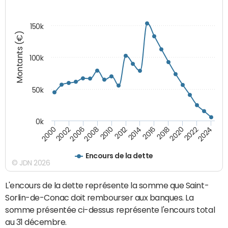
150k
Montants (€)
100k
50k
0k
2008
2022
2002
2018
2014
2010
2024
2006
2020
2000
2016
2012
Encours de la dette
© JDN 2026
L'encours de la dette représente la somme que Saint-
Sorlin-de-Conac doit rembourser aux banques. La
somme présentée ci-dessus représente l'encours total
au 31 décembre.