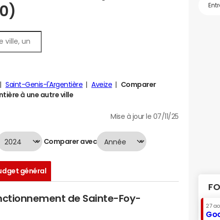
10)
Saint-Genis-l'Argentière
Aveize
Comparer
tière à une autre ville
Mise à jour le 07/11/25
Comparer avec
udget général
FO
onctionnement de Sainte-Foy-
27 a
Goo