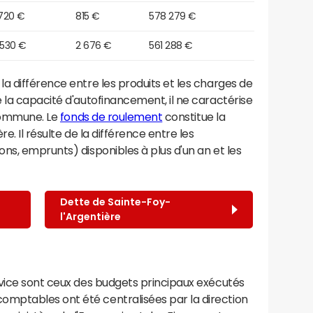
 720 €
815 €
578 279 €
 530 €
2 676 €
561 288 €
a différence entre les produits et les charges de
 la capacité d'autofinancement, il ne caractérise
 commune. Le
fonds de roulement
constitue la
e. Il résulte de la différence entre les
ns, emprunts) disponibles à plus d'un an et les
Dette de Sainte-Foy-
l'Argentière
rvice sont ceux des budgets principaux exécutés
mptables ont été centralisées par la direction