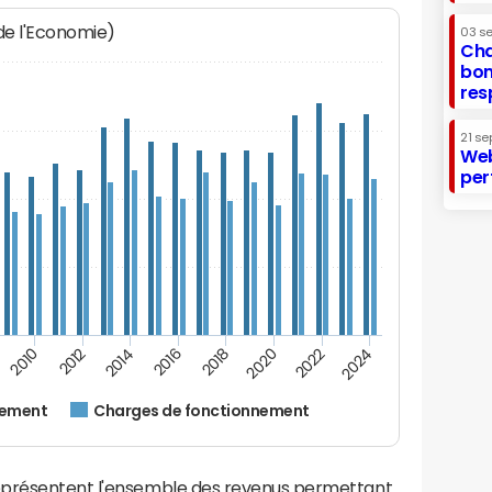
 de l'Economie)
03 s
Cha
bon
res
21 se
Web
per
2012
2024
2014
2016
2018
2020
2010
2022
nement
Charges de fonctionnement
eprésentent l'ensemble des revenus permettant