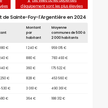
de
Les villes où les dépenses
evées
d'équipement sont les plus élevées
et de Sainte-Foy-l'Argentière en 2024
Montant
Moyenne
tant
par
communes de 500 à
habitant
2 000 habitants
 080 €
1 240 €
959 015 €
 240 €
880 €
783 493 €
840 €
360 €
175 522 €
 250 €
828 €
453 560 €
5 530 €
3 061 €
490 361 €
580 €
364 €
188 312 €