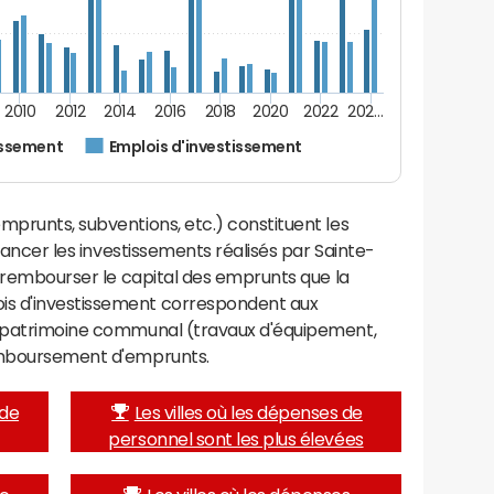
2010
2012
2014
2016
2018
2020
2022
202…
issement
Emplois d'investissement
mprunts, subventions, etc.) constituent les
inancer les investissements réalisés par Sainte-
 à rembourser le capital des emprunts que la
is d'investissement correspondent aux
e patrimoine communal (travaux d'équipement,
remboursement d'emprunts.
 de
Les villes où les dépenses de
personnel sont les plus élevées