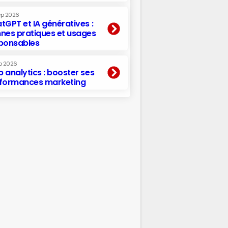
ep 2026
tGPT et IA génératives :
nes pratiques et usages
ponsables
p 2026
 analytics : booster ses
formances marketing