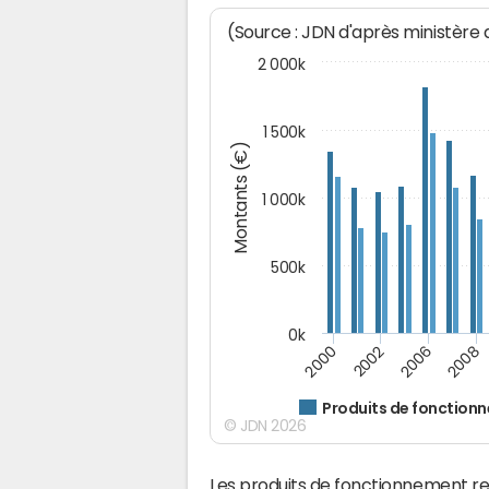
(Source : JDN d'après ministère
2 000k
1 500k
Montants (€)
1 000k
500k
0k
2000
2002
2006
2008
Produits de fonction
© JDN 2026
Les produits de fonctionnement r