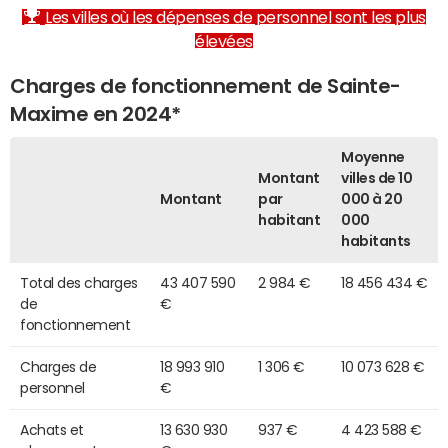
Les villes où les dépenses de personnel sont les plus
élevées
Charges de fonctionnement de Sainte-
Maxime en 2024*
Moyenne
Montant
villes de 10
Montant
par
000 à 20
habitant
000
habitants
Total des charges
43 407 590
2 984 €
18 456 434 €
de
€
fonctionnement
Charges de
18 993 910
1 306 €
10 073 628 €
personnel
€
Achats et
13 630 930
937 €
4 423 588 €