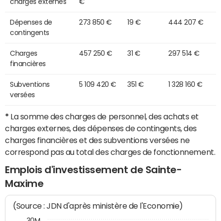
charges externes
€
Dépenses de
273 850 €
19 €
444 207 €
contingents
Charges
457 250 €
31 €
297 514 €
financières
Subventions
5 109 420 €
351 €
1 328 160 €
versées
*
La somme des charges de personnel, des achats et
charges externes, des dépenses de contingents, des
charges financières et des subventions versées ne
correspond pas au total des charges de fonctionnement.
Emplois d'investissement de Sainte-
Maxime
(Source : JDN d'après ministère de l'Economie)
30M