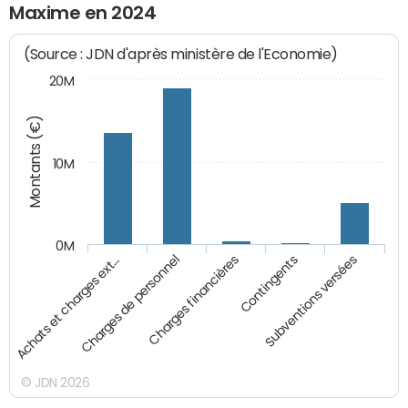
Maxime en 2024
(Source : JDN d'après ministère de l'Economie)
20M
Montants (€)
10M
0M
Achats et charges ext…
Charges de personnel
Charges financières
Contingents
Subventions versées
© JDN 2026