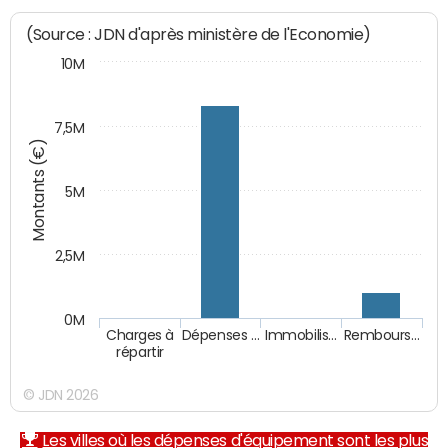
(Source : JDN d'après ministère de l'Economie)
10M
7,5M
Montants (€)
5M
2,5M
0M
Charges à
Dépenses …
Immobilis…
Rembours…
répartir
© JDN 2026
Les villes où les dépenses d'équipement sont les plus