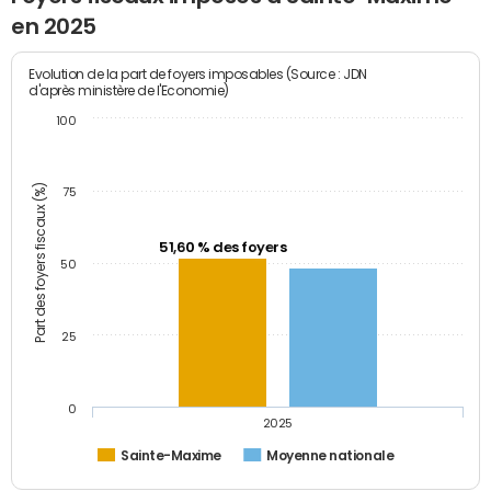
en 2025
Evolution de la part de foyers imposables (Source : JDN
d'après ministère de l'Economie)
100
Part des foyers fiscaux (%)
75
51,60 % des foyers
50
25
0
2025
Sainte-Maxime
Moyenne nationale