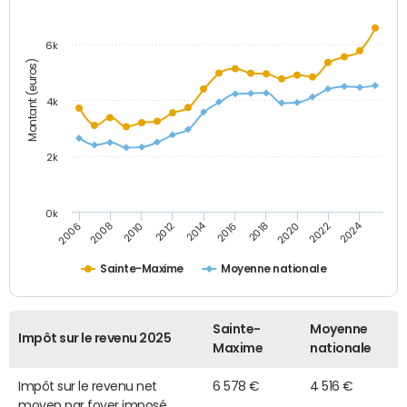
6k
Montant (euros)
4k
2k
0k
2014
2024
2010
2020
2012
2022
2006
2016
2008
2018
Sainte-Maxime
Moyenne nationale
Sainte-
Moyenne
Impôt sur le revenu 2025
Maxime
nationale
Impôt sur le revenu net
6 578 €
4 516 €
moyen par foyer imposé