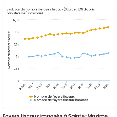
Evolution du nombre de foyers fiscaux (Source : JDN d'après
ministère de l'Economie)
12,5k
10k
Nombre de foyers fiscaux
7,5k
5k
2,5k
0k
2013
2023
2011
2021
2009
2019
2007
2017
2005
2015
2025
Nombre de foyers fiscaux
Nombre de foyers fiscaux imposés
Foyers fiscaux imposés à Sainte-Maxime